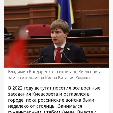
Владимир Бондаренко – секретарь Киевсовета –
заместитель мэра Киева Виталия Кличко
В 2022 году депутат посетил все военные
заседания Киевсовета и оставался в
городе, пока российские войска были
недалеко от столицы. Занимался
гуманитарным штабом Киева. Вместе с