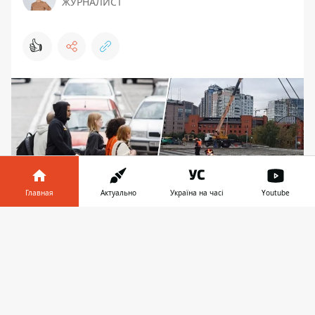
ЖУРНАЛИСТ
👍
Главная
Актуально
Україна на часі
Youtube
Информатор в
Скачать
телефоне
👉
В Киеве открыли движение под Дегтяревским
путепроводом
В Киеве 31 октября снова открыли