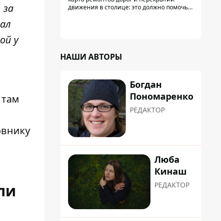
пробками
 за
движения в столице: это должно помочь
водителям сформировать маршруты
вал
движения таким образом, чтобы не
попасть в пробку
ой у
НАШИ АВТОРЫ
Богдан
Пономаренко
– там
РЕДАКТОР
овнику
Люба
Кинаш
РЕДАКТОР
ли