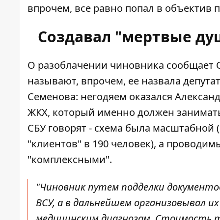
впрочем, все равно попал в объектив 
Создавал "мертвые ду
О разоблачении чиновника
сообщает 
называют, впрочем, ее
назвала депута
Семенова: негодяем оказался Александ
ЖКХ, который именно должен занимать
СБУ говорят - схема была масштабной 
"клиентов"
в 190 человек), а проводим
"комплексными".
"Чиновник путем подделки документо
ВСУ, а в дальнейшем организовывал и
медицинским диагнозам. Стоимость та