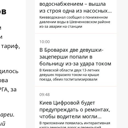
водоснабжением – вышла
ов
из строя одна из насосных
станций
Киевводоканал сообщил о пониженном
давлении воды в Шевченковском районе
м
из-за аварии на станции
и
10:00
 тариф,
В Броварах две девушки-
зацеперши попали в
больницу из-за удара током
дилось
В Киевской области двух 13-летних
девушек поразило током на крыше
ова
поезда, обеих госпитализировали
ГА, за
09:48
Киев Цифровой будет
предупреждать о ремонтах,
ареи.
чтобы водители могли
избегать участков с
ый
В приложении появилась интерактивная
карта ремонтов дорог и перекрытий