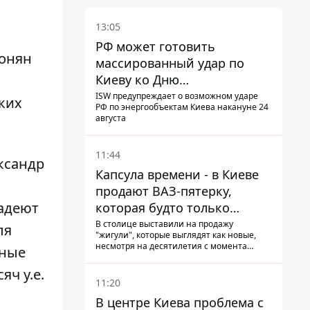
13:05
РФ может готовить
лонян
массированный удар по
Киеву ко Дню
Независимости - Институт
ISW предупреждает о возможном ударе
ких
РФ по энергообъектам Киева накануне 24
изучения войны
августа
11:44
ксандр
Капсула времени - в Киеве
продают ВАЗ-пятерку,
адеют
которая будто только
сошла с конвейера
В столице выставили на продажу
ля
"жигули", которые выглядят как новые,
несмотря на десятилетия с момента
чные
выпуска: автомобиль хранили где-то в
гараже, он даже сохранил "родную"
яч у.е.
резину
11:20
В центре Киева проблема с