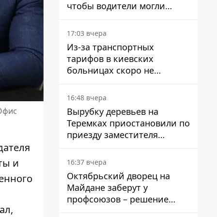
чтобы водители могли
избегать участков с
пробками
17:03 вчера
Из-за транспортных
тарифов в киевских
больницах скоро не
останется медсестер и
санитарок - профессор
16:48 вчера
Голубовская
Вырубку деревьев на
 Офис
Теремках приостановили по
приезду заместителя
Кличко - начался диалог
дателя
ты и
16:37 вчера
Октябрьский дворец на
оенного
Майдане заберут у
профсоюзов – решение
ал,
Хозяйственного суда