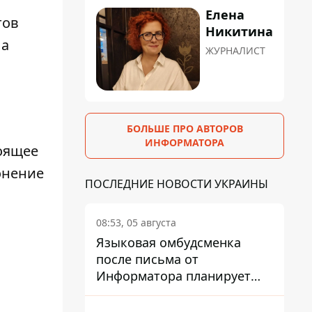
Елена
тов
Никитина
 а
ЖУРНАЛИСТ
БОЛЬШЕ ПРО АВТОРОВ
ИНФОРМАТОРА
оящее
онение
ПОСЛЕДНИЕ НОВОСТИ УКРАИНЫ
08:53, 05 августа
Языковая омбудсменка
после письма от
Информатора планирует
наказать компанию-
подрядчика ПриватБанка