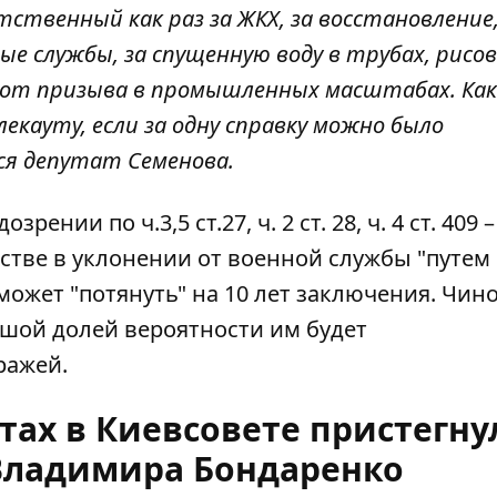
ственный как раз за ЖКХ, за восстановление,
 службы, за спущенную воду в трубах, рисо
от призыва в промышленных масштабах. Как
екауту, если за одну справку можно было
ся депутат Семенова.
нии по ч.3,5 ст.27, ч. 2 ст. 28, ч. 4 ст. 409 
стве в уклонении от военной службы "путем
, может "потянуть" на 10 лет заключения. Чин
ьшой долей вероятности им будет
ражей.
стах в Киевсовете пристегну
 Владимира Бондаренко