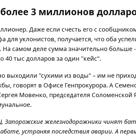
 более 3 миллионов доллар
ллионер. Даже если счесть его с сообщнико
а для уклонистов, получается, что оба успел
. На самом деле сумма значительно больше -
о 40 тыс долларов за один "кейс".
о выходили "сухими из воды" – им не прихо
жбы, говорят в Офисе Генпрокурора. А Семен
Сергея Мовенко, председателя Соломенской Р
мунальное.
ЭЦ. Запорожские железнодорожники чинят бат
работе, устраняя последствия аварии. А перв