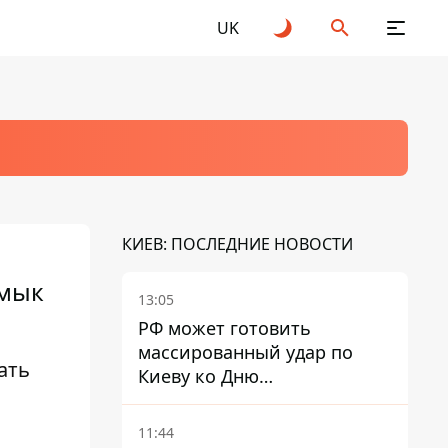
UK
КИЕВ: ПОСЛЕДНИЕ НОВОСТИ
Смык
13:05
РФ может готовить
массированный удар по
ать
Киеву ко Дню
Независимости - Институт
изучения войны
11:44