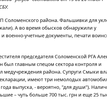
СБУ.
СП Соломенского района. Фальшивки для ук
ржали). А во время обысков обнаружили у
и военно-учетные документы, печати воинс
местителя председателя Соломенской РГА Але
 он был главным спецом сектора контроля и
л медучреждения района. Супруги Смыки вл
декларации
, имеют три немолодых автомоби
6 года выпуска, - вероятно, "для души"). Нали
ие – чуть больше 700 тыс. грн и еще 25 тыс