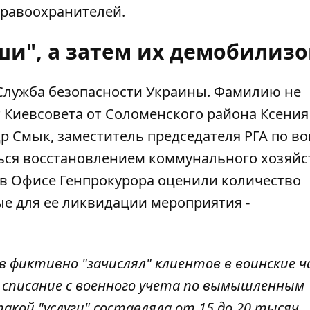
правоохранителей.
ши", а затем их демобилизо
Служба безопасности Украины
. Фамилию не
т Киевсовета
от Соломенского района Ксения
р Смык, заместитель председателя РГА по в
ся восстановлением коммунального хозяйст
(в Офисе Генпрокурора
оценили количество
ые для ее ликвидации мероприятия -
в фиктивно "зачислял" клиентов в воинские 
х списание с военного учета по вымышленным
кой "услуги" составляла от 15 до 20 тысяч