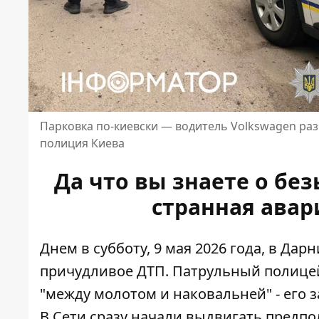
Парковка по-киевски — водитель Volkswagen раз
полиция Киева
Да что вы знаете о бе
странная авар
Днем в субботу, 9 мая 2026 года, в Да
причудливое ДТП. Патрульный полицей
"между молотом и наковальней"
- его 
В Сети сразу начали выдвигать предпо