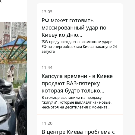
х
13:05
РФ может готовить
массированный удар по
Киеву ко Дню
Независимости - Институт
ISW предупреждает о возможном ударе
РФ по энергообъектам Киева накануне 24
изучения войны
августа
11:44
Капсула времени - в Киеве
продают ВАЗ-пятерку,
которая будто только
сошла с конвейера
В столице выставили на продажу
"жигули", которые выглядят как новые,
несмотря на десятилетия с момента
выпуска: автомобиль хранили где-то в
гараже, он даже сохранил "родную"
резину
11:20
В центре Киева проблема с