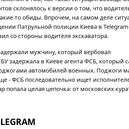
ов склонялось к версии о том, что водител
какие-то обиды. Впрочем, на самом деле ситу
щении Патрульной полиции Киева в Telegram
ил со стороны водителя экскаватора.
задержали мужчину, который вербовал
БУ задержала в Киеве агента ФСБ, который 
поджогами автомобилей военных. Поджоги 
аще - ФСБ последовательно ищет исполнител
ар попала целая цепочка: от московских кур
ELEGRAM