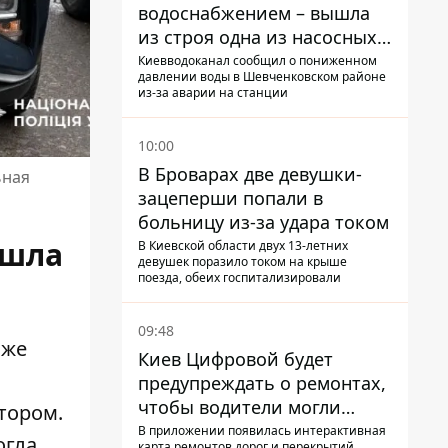
водоснабжением – вышла
из строя одна из насосных
станций
Киевводоканал сообщил о пониженном
давлении воды в Шевченковском районе
из-за аварии на станции
10:00
В Броварах две девушки-
ьная
зацеперши попали в
больницу из-за удара током
ошла
В Киевской области двух 13-летних
девушек поразило током на крыше
поезда, обеих госпитализировали
09:48
аже
Киев Цифровой будет
предупреждать о ремонтах,
чтобы водители могли
тором.
избегать участков с
В приложении появилась интерактивная
огла
карта ремонтов дорог и перекрытий