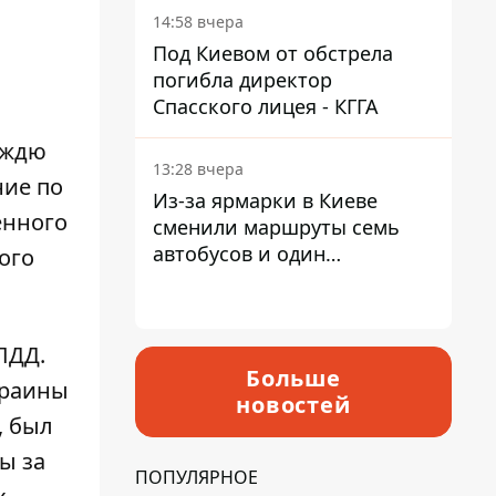
14:58 вчера
Под Киевом от обстрела
погибла директор
Спасского лицея - КГГА
ождю
13:28 вчера
ние по
Из-за ярмарки в Киеве
енного
сменили маршруты семь
автобусов и один
ого
троллейбус
ПДД.
Больше
краины
новостей
, был
ы за
ПОПУЛЯРНОЕ