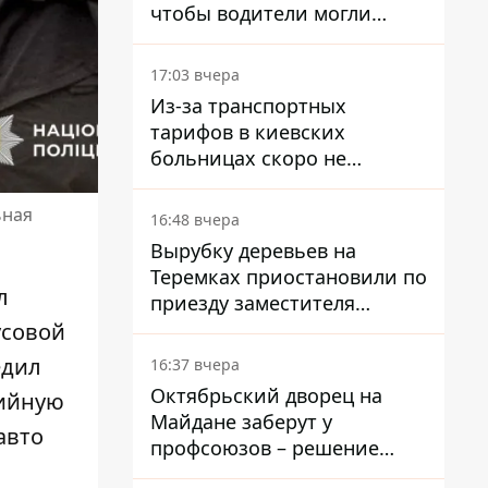
чтобы водители могли
избегать участков с
пробками
17:03 вчера
Из-за транспортных
тарифов в киевских
больницах скоро не
останется медсестер и
санитарок - профессор
ьная
16:48 вчера
Голубовская
Вырубку деревьев на
Теремках приостановили по
л
приезду заместителя
Кличко - начался диалог
усовой
едил
16:37 вчера
Октябрьский дворец на
рийную
Майдане заберут у
авто
профсоюзов – решение
Хозяйственного суда