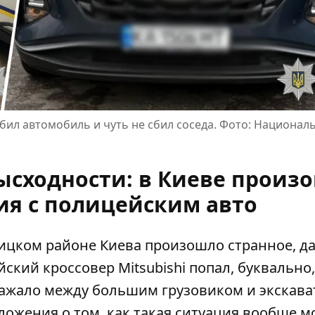
бил автомобиль и чуть не сбил соседа. Фото: Национал
зысходности: в Киеве произ
ия с полицейским авто
рницком районе Киева произошло странное, д
ский кроссовер Mitsubishi попал,
буквально,
зажало между большим грузовиком и экскава
ложения о том, как такая ситуация вообще м