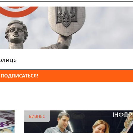
толице
ПОДПИСАТЬСЯ!
БИЗНЕС