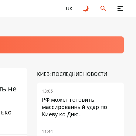
UK
КИЕВ: ПОСЛЕДНИЕ НОВОСТИ
ть не
13:05
РФ может готовить
массированный удар по
лько
Киеву ко Дню
Независимости - Институт
изучения войны
11:44