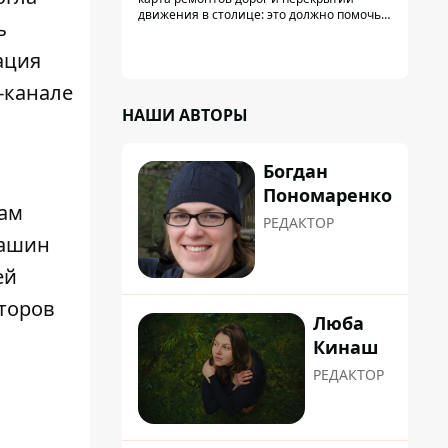
пробками
движения в столице: это должно помочь
ь
водителям сформировать маршруты
движения таким образом, чтобы не
ация
попасть в пробку
-канале
НАШИ АВТОРЫ
Богдан
Пономаренко
сам
РЕДАКТОР
машин
ей
аторов
Люба
Кинаш
РЕДАКТОР