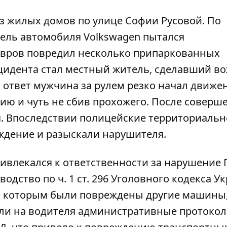
з жилых домов по улице Софии Русовой. По
тель автомобиля Volkswagen пытался
евров повредил несколько припаркованных
цидента стал местный житель, сделавший в
В ответ мужчина за рулем резко начал движе
ию и чуть не сбив прохожего. После соверш
. Впоследствии полицейские территориальн
ждение и разыскали нарушителя.
ивлекался к ответственности за нарушение 
одство по ч. 1 ст. 296 Уголовного кодекса У
n, которым были повреждены другие машины
или на водителя административные протокол