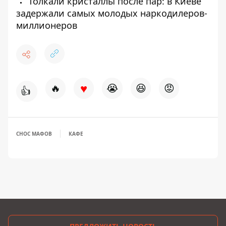
Толкали кристаллы после пар: в Киеве
задержали самых молодых наркодилеров-
миллионеров
♥
🔥
😭
😆
😡
👍
СНОС МАФОВ
КАФЕ