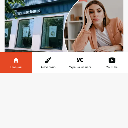
Главная
Актуально
Україна на часі
Youtube
Женщина работает воспитательницей в
детском саду и не может через ПриватБанк
Информатор в
Скачать
вовремя получать зарплату
телефоне
👉
Женщина жалуется, что ПриватБанк уже
не в первый раз задерживает
перечисленную бухгалтерией зарплату.
Она обращалась на горячую линию,
писала в поддержку, но все равно
деньги