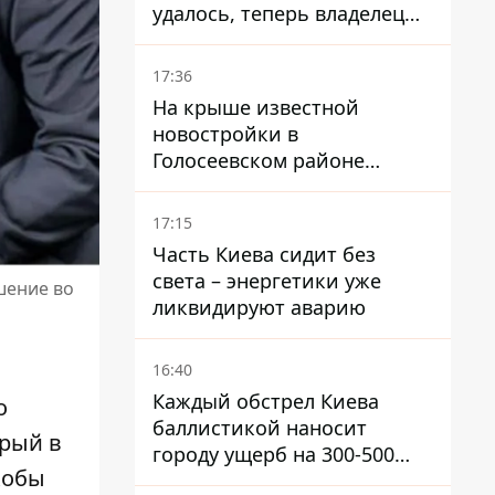
удалось, теперь владелец
их просто закроет
17:36
На крыше известной
новостройки в
Голосеевском районе
разбивают парк площадью
в гектар
17:15
Часть Киева сидит без
света – энергетики уже
шение во
ликвидируют аварию
16:40
Каждый обстрел Киева
о
баллистикой наносит
орый в
городу ущерб на 300-500
кобы
миллионов - Петр