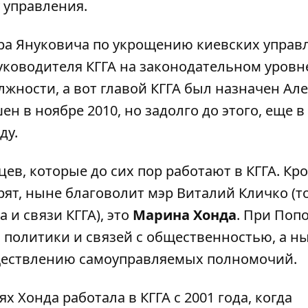
 управления.
ра Януковича по укрощению киевских управ
уководителя КГГА
на законодательном уровн
жности, а вот главой КГГА был назначен Ал
 в ноябре 2010, но задолго до этого, еще в
ду
.
ев, которые до сих пор работают в КГГА. Кр
орят, ныне благоволит мэр Виталий Кличко (т
 и связи КГГА), это
Марина Хонда
. При Поп
 политики и связей с общественностью, а н
уществлению самоуправляемых полномочий.
х Хонда работала в КГГА с 2001 года, когда