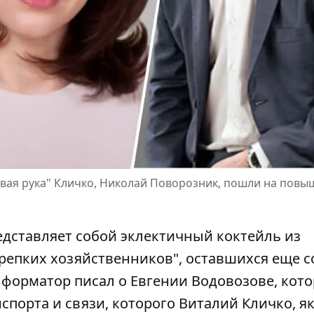
вая рука" Кличко, Николай Поворозник, пошли на повы
едставляет собой эклектичный коктейль из
репких хозяйственников", оставшихся еще с
нформатор писал о Евгении Водовозове, кот
нспорта и связи, которого Виталий Кличко,
я