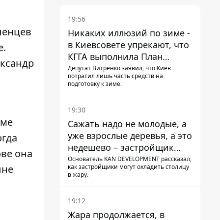
19:56
ленцев
Никаких иллюзий по зиме -
в Киевсовете упрекают, что
е.
КГГА выполнила План
ександр
устойчивости на 20%
Депутат Витренко заявил, что Киев
потратил лишь часть средств на
подготовку к зиме.
19:30
оме
Сажать надо не молодые, а
уже взрослые деревья, а это
огда
недешево – застройщик
ове она
Никонов
Основатель KAN DEVELOPMENT рассказал,
как застройщики могут охладить столицу
ыне
в жару.
19:12
Жара продолжается, в