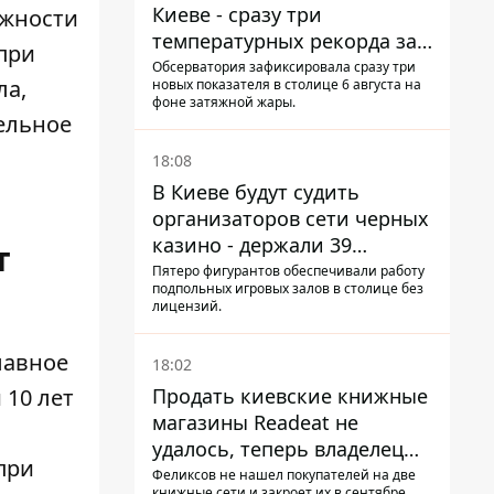
Киеве - сразу три
лжности
температурных рекорда за
при
день
Обсерватория зафиксировала сразу три
ла,
новых показателя в столице 6 августа на
фоне затяжной жары.
ельное
18:08
В Киеве будут судить
организаторов сети черных
казино - держали 39
т
заведений
Пятеро фигурантов обеспечивали работу
подпольных игровых залов в столице без
лицензий.
лавное
18:02
Продать киевские книжные
 10 лет
магазины Readeat не
удалось, теперь владелец
при
их просто закроет
Феликсов не нашел покупателей на две
книжные сети и закроет их в сентябре.