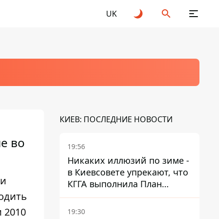
UK
КИЕВ: ПОСЛЕДНИЕ НОВОСТИ
е во
19:56
Никаких иллюзий по зиме -
в Киевсовете упрекают, что
ли
КГГА выполнила План
одить
устойчивости на 20%
 2010
19:30