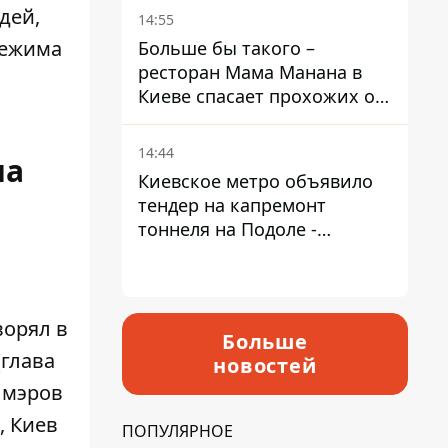
Пантелеев
дей,
14:55
режима
Больше бы такого –
ресторан Мама Манана в
Киеве спасает прохожих от
жары
14:44
на
Киевское метро объявило
тендер на капремонт
тоннеля на Подоле -
продлится почти два года
ворял в
Больше
глава
новостей
 мэров
, Киев
ПОПУЛЯРНОЕ