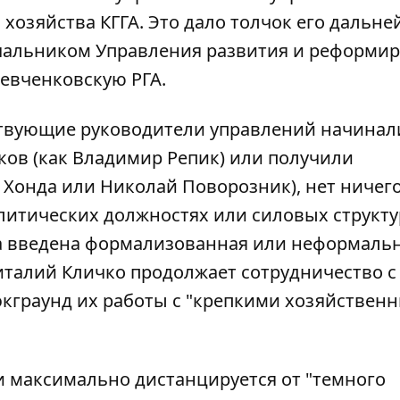
хозяйства КГГА. Это дало толчок его дальн
начальником Управления развития и реформи
Шевченковскую РГА.
йствующие руководители управлений начинал
ков (как Владимир Репик) или получили
Хонда или Николай Поворозник), нет ничег
олитических должностях или силовых структур
а введена формализованная или неформаль
италий Кличко продолжает сотрудничество с
кграунд их работы с "крепкими хозяйствен
и максимально дистанцируется от "темного