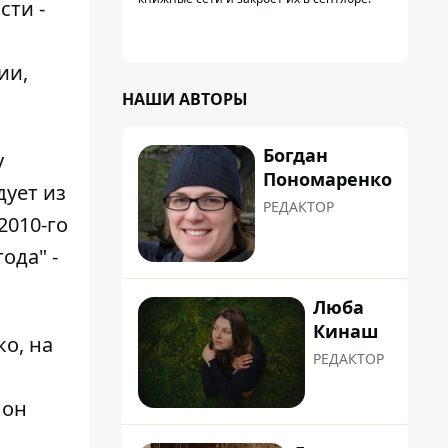
сти -
ии,
НАШИ АВТОРЫ
Богдан
у
Пономаренко
дует из
РЕДАКТОР
2010-го
ода" -
Люба
Кинаш
ко, на
РЕДАКТОР
 он