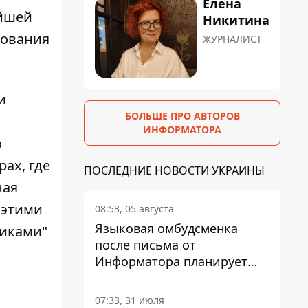
Елена
ейшей
Никитина
рования
ЖУРНАЛИСТ
и
БОЛЬШЕ ПРО АВТОРОВ
ИНФОРМАТОРА
о
ах, где
ПОСЛЕДНИЕ НОВОСТИ УКРАИНЫ
ная
 этими
08:53, 05 августа
Языковая омбудсменка
никами"
после письма от
Информатора планирует
наказать компанию-
подрядчика ПриватБанка
07:33, 31 июля