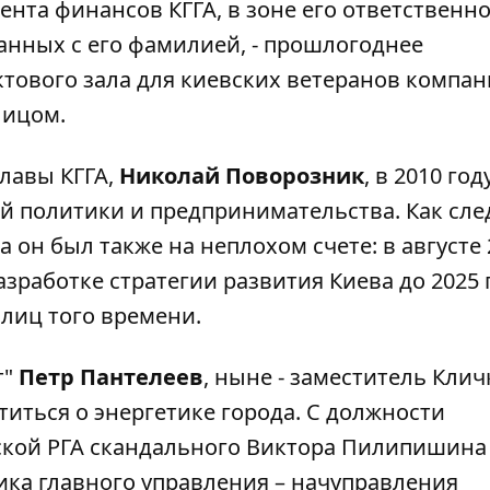
нта финансов КГГА, в зоне его ответственно
анных с его фамилией, -
прошлогоднее
ктового зала для киевских ветеранов компан
лицом.
лавы КГГА,
Николай Поворозник
, в 2010 год
й политики и предпринимательства. Как сле
 он был также на неплохом счете: в августе 
азработке стратегии развития Киева до 2025 г
лиц того времени.
т"
Петр Пантелеев
, ныне - заместитель Клич
иться о энергетике города. С должности
ской РГА скандального Виктора Пилипишина
ика главного управления – начуправления