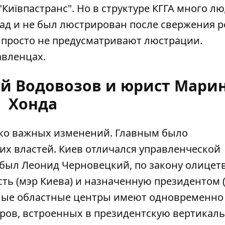
"Київпастранс"
. Но в структуре КГГА много лю
зад и не был люстрирован после свержения 
 просто не предусматривают люстрации.
авленцах.
ий Водовозов и юрист Мари
Хонда
ько важных изменений. Главным было
х властей. Киев отличался управленческой
 был Леонид Черновецкий, по закону олицет
ь (мэр Киева) и назначенную президентом (
альные областные центры имеют одновременно
ров, встроенных в президентскую вертикаль