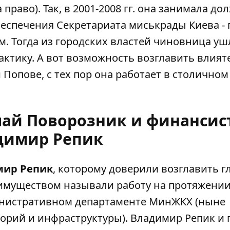
право). Так, в 2001-2008 гг. она занимала до
беспечения Секретариата миськрады Киева - 
ом
. Тогда из городских властей чиновница уш
ктику. А вот возможность возглавить влият
 Попове, с тех пор она работает в столичном
лай Поворозник и финансис
димир Репик
мир Репик
, которому доверили возглавить г
имуществом называли работу на протяжении
инистративном департаменте МинЖКХ (ныне
орий и инфраструктуры). Владимир Репик и 