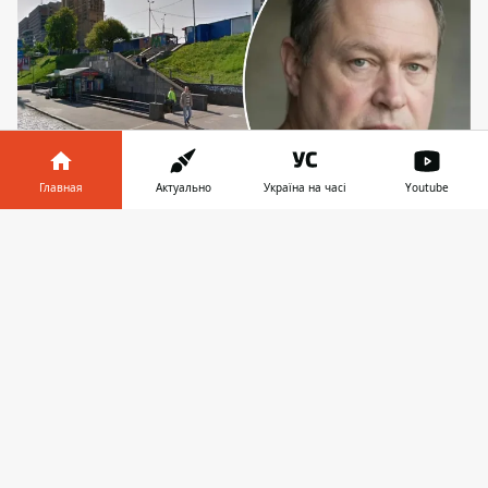
Главная
Актуально
Україна на часі
Youtube
Побил беременную на Берестейке – есть
Информатор в
Скачать
фоторобот, составленный с помощью
телефоне
👉
искусственного интеллекта
В Киеве неизвестный мужчина жестоко
избил беременную женщину прямо на
Берестейском проспекте. Это пример
типичной немотивированной агрессии –
такие случаи уже не редкость в Киеве, где
несколькими неделями ранее пьяный
юноша
устроил дебош в киевском