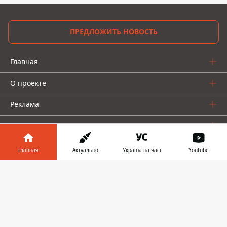
ПРЕДЛОЖИТЬ НОВОСТЬ
Главная
О проекте
Реклама
О нас
Главная
Актуально
Україна на часі
Youtube
Информатор в
Скачать
телефоне
👉
Информатор проекты
Информатор - Украина
Geek
Деньги
Авто