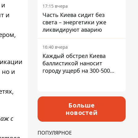
в гектар
 и
17:15 вчера
т и
Часть Киева сидит без
света – энергетики уже
ликвидируют аварию
ером,
16:40 вчера
Каждый обстрел Киева
никации
баллистикой наносит
городу ущерб на 300-500
 но и
миллионов - Петр
Пантелеев
етях,
Больше
новостей
аж с
ПОПУЛЯРНОЕ