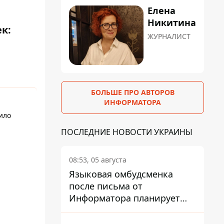
Елена
Никитина
к:
ЖУРНАЛИСТ
БОЛЬШЕ ПРО АВТОРОВ
ИНФОРМАТОРА
ило
ПОСЛЕДНИЕ НОВОСТИ УКРАИНЫ
08:53, 05 августа
Языковая омбудсменка
после письма от
Информатора планирует
наказать компанию-
подрядчика ПриватБанка