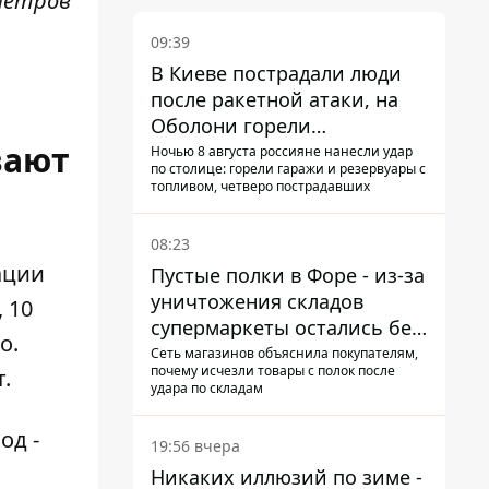
 метров
09:39
В Киеве пострадали люди
после ракетной атаки, на
Оболони горели
вают
резервуары с топливом
Ночью 8 августа россияне нанесли удар
по столице: горели гаражи и резервуары с
топливом, четверо пострадавших
08:23
ации
Пустые полки в Форе - из-за
уничтожения складов
 10
супермаркеты остались без
о.
ассортимента
Сеть магазинов объяснила покупателям,
почему исчезли товары с полок после
.
удара по складам
ход
-
19:56 вчера
Никаких иллюзий по зиме -