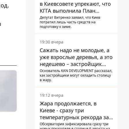
в Киевсовете упрекают, что
од.
КГГА выполнила План
устойчивости на 20%
Депутат Витренко заявил, что Киев
потратил лишь часть средств на
в
подготовку к зиме.
19:30 вчера
Сажать надо не молодые, а
уже взрослые деревья, а это
недешево – застройщик
Никонов
Основатель KAN DEVELOPMENT рассказал,
как застройщики могут охладить столицу
в жару.
19:12 вчера
Жара продолжается, в
Киеве - сразу три
температурных рекорда за
день
Обсерватория зафиксировала сразу три
новых показателя в столице 6 августа на