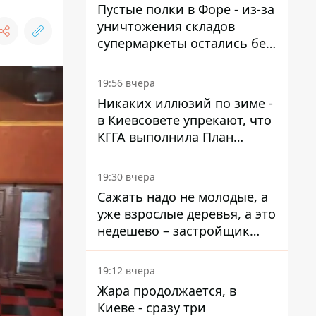
Пустые полки в Форе - из-за
уничтожения складов
супермаркеты остались без
ассортимента
19:56 вчера
Никаких иллюзий по зиме -
в Киевсовете упрекают, что
КГГА выполнила План
устойчивости на 20%
19:30 вчера
Сажать надо не молодые, а
уже взрослые деревья, а это
недешево – застройщик
Никонов
19:12 вчера
Жара продолжается, в
Киеве - сразу три