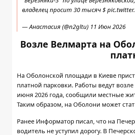
"Березняки-3" по улице Березняковск
владелец просит 30 тысяч $
pic.twitt
— Анастасия (@n2gltu)
11 Июн 2026
Возле Велмарта на Об
плат
На Оболонской площади в Киеве прист
платной парковки. Работы
ведут возле
июня 2026 года, сообщили местные жи
Таким образом, на Оболони может ста
Ранее Информатор писал, что
на
Печерс
водитель не уступил дорогу. В Печер