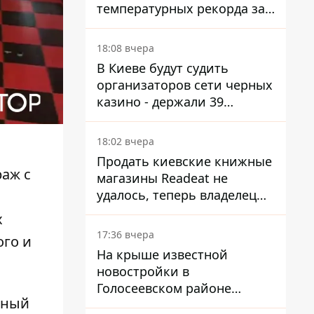
температурных рекорда за
день
18:08 вчера
В Киеве будут судить
организаторов сети черных
казино - держали 39
заведений
18:02 вчера
Продать киевские книжные
аж с
магазины Readeat не
удалось, теперь владелец
их просто закроет
х
17:36 вчера
ого и
На крыше известной
новостройки в
Голосеевском районе
жный
разбивают парк площадью