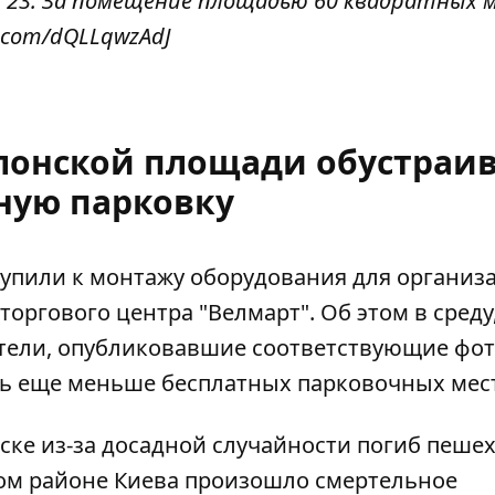
ой, 23. За помещение площадью 60 квадратных
er.com/dQLLqwzAdJ
олонской площади обустраи
ную парковку
упили к монтажу оборудования для организ
 торгового
центра "Велмарт". Об этом в среду,
тели, опубликовавшие соответствующие фот
ть еще меньше бесплатных парковочных мест
ке из-за досадной случайности погиб пеше
ском районе Киева произошло смертельное