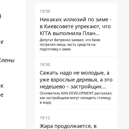
19:56
й
Никаких иллюзий по зиме -
в Киевсовете упрекают, что
КГГА выполнила План
устойчивости на 20%
Депутат Витренко заявил, что Киев
ие
потратил лишь часть средств на
подготовку к зиме.
Елены
19:30
Сажать надо не молодые, а
уже взрослые деревья, а это
ак
недешево – застройщик
Никонов
Основатель KAN DEVELOPMENT рассказал,
ые
как застройщики могут охладить столицу
в жару.
я
19:12
Жара продолжается, в