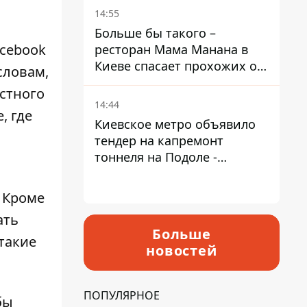
Пантелеев
14:55
Больше бы такого –
acebook
ресторан Мама Манана в
Киеве спасает прохожих от
словам,
жары
естного
14:44
, где
Киевское метро объявило
тендер на капремонт
тоннеля на Подоле -
продлится почти два года
. Кроме
ать
Больше
такие
новостей
ПОПУЛЯРНОЕ
бы