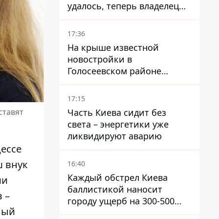
удалось, теперь владелец
их просто закроет
17:36
На крыше известной
новостройки в
Голосеевском районе
разбивают парк площадью
в гектар
17:15
Часть Киева сидит без
ставят
света – энергетики уже
ликвидируют аварию
ессе
ш внук
16:40
Каждый обстрел Киева
ми
баллистикой наносит
 –
городу ущерб на 300-500
ный
миллионов - Петр