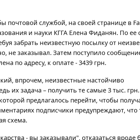
бы почтовой службой,
на своей странице в F
ования и науки КГГА Елена Фиданян. По ее 
ебуя забрать неизвестную посылку от неизв
о, не заказывал. Затем поступило сообщение
а ​​по адресу, к оплате - 3439 грн.
вский, впрочем, неизвестные настойчиво
ь их задача – получить те самые 3 тыс. грн
 которой предлагалось перейти, чтобы получ
омментариях подписчики предупреждают, что 
я схема.
карства - вы заказывали", отказаться вроде 