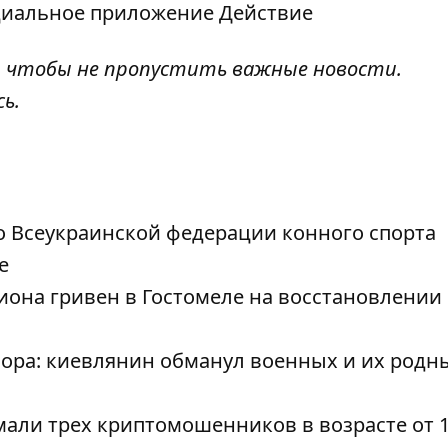
циальное приложение Действие
, чтобы не пропустить важные новости.
сь
.
о Всеукраинской федерации конного спорта
е
она гривен в Гостомеле на восстановлении
ра: киевлянин обманул военных и их родн
али трех криптомошенников в возрасте от 1