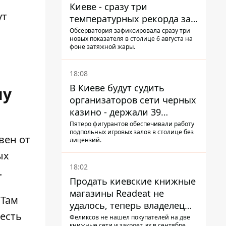
Киеве - сразу три
ут
температурных рекорда за
день
Обсерватория зафиксировала сразу три
новых показателя в столице 6 августа на
фоне затяжной жары.
18:08
В Киеве будут судить
чу
организаторов сети черных
казино - держали 39
заведений
Пятеро фигурантов обеспечивали работу
подпольных игровых залов в столице без
вен
от
лицензий.
ых
18:02
.
Продать киевские книжные
магазины Readeat не
 Там
удалось, теперь владелец
есть
их просто закроет
Феликсов не нашел покупателей на две
книжные сети и закроет их в сентябре.