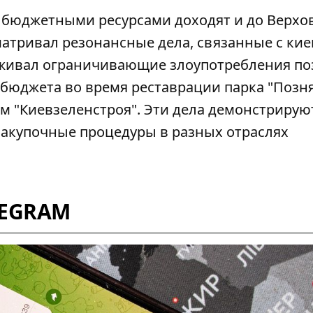
 бюджетными ресурсами доходят и до Верхо
матривал резонансные дела
, связанные с ки
живал ограничивающие злоупотребления по
 бюджета во время реставрации парка "Позн
 "Киевзеленстроя". Эти дела демонстрируют
акупочные процедуры в разных отраслях
LEGRAM