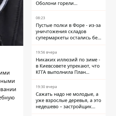
Оболони горели
резервуары с топливом
08:23
Пустые полки в Форе - из-за
уничтожения складов
супермаркеты остались без
ассортимента
19:56 вчера
Никаких иллюзий по зиме -
в Киевсовете упрекают, что
КГГА выполнила План
щими
устойчивости на 20%
обными
19:30 вчера
овании
Сажать надо не молодые, а
жебную
уже взрослые деревья, а это
недешево – застройщик
Никонов