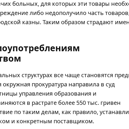
ачих больных, для которых эти товары необ
чреждение либо недополучило часть товаров
одской казны. Таким образом страдают имен
лоупотреблениям
твом
льных структурах все чаще становятся пре
 окружная прокуратура направила в суд
тницы управления образования и
няются в растрате более 550 тыс. гривен
твие по таким делам, как правило, устанавл
ком и конкретным поставщиком.