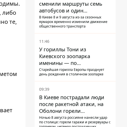
ходимы.
сменили маршруты семь
автобусов и один
, либо
троллейбус
В Киеве 8 и 9 августа из-за сезонных
но те,
ярмарок временно изменили движение
общественного транспорта
11:46
У гориллы Тони из
Киевского зоопарка
именины — по
человеческим меркам ему
Старейшая горилла Европы празднует
дметом
день рождения в столичном зоопарке
уже больше 90 лет
09:39
В Киеве пострадали люди
после ракетной атаки, на
ивает
Оболони горели
резервуары с топливом
Ночью 8 августа россияне нанесли удар
по столице: горели гаражи и резервуары с
топливом, четверо пострадавших