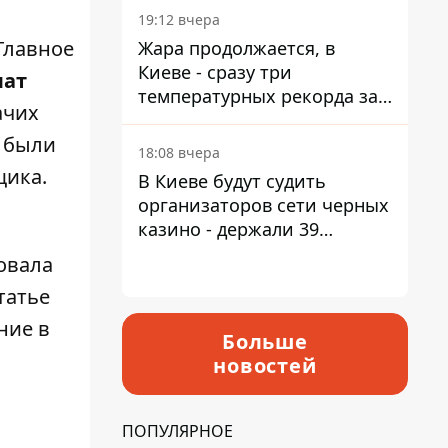
19:12 вчера
Главное
Жара продолжается, в
Киеве - сразу три
лат
температурных рекорда за
ачих
день
 были
18:08 вчера
щика.
В Киеве будут судить
организаторов сети черных
казино - держали 39
заведений
овала
татье
ние в
Больше
новостей
ПОПУЛЯРНОЕ