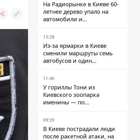
На Радиорынке в Киеве 60-
летнее дерево упало на
автомобили и
травмировало человека -
подробности
13:28
Из-за ярмарки в Киеве
сменили маршруты семь
автобусов и один
троллейбус
11:46
У гориллы Тони из
Киевского зоопарка
именины — по
человеческим меркам ему
уже больше 90 лет
09:39
В Киеве пострадали люди
после ракетной атаки, на