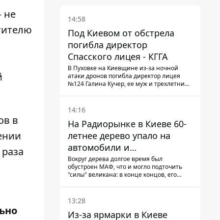
 не
14:58
тителю
Под Киевом от обстрела
погибла директор
Спасского лицея - КГГА
В Пуховке на Киевщине из-за ночной
й
атаки дронов погибла директор лицея
№124 Галина Кучер, ее муж и трехлетний
внук
14:16
ов в
На Радиорынке в Киеве 60-
ении
летнее дерево упало на
автомобили и
 раза
травмировало человека -
Вокруг дерева долгое время был
обустроен МАФ, что и могло подточить
подробности
"силы" великана: в конце концов, его
корневая система не выдержала, и ствол
перекрыл проезжую часть улицы
13:28
ьно
Из-за ярмарки в Киеве