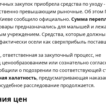
ных закупок приобрела средства по уходу -
ущественно превышающим рыночные. Об этом
Киеве
сообщило официально.
Сумма переп
овары предназначались для малышей и леж
м учреждением. Средства, которые должны
фактически осели как сверхприбыль постав
 ответственная за закупочный процесс, не
 ценообразованием или сознательно соглас
общили о подозрении по соответствующей с
ная халатность
, предусматривающая наказа
судебное расследование продолжается.
ния цен