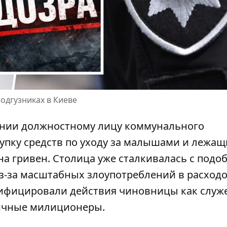
одгузниках в Киеве
ении должностному лицу коммунального
купку средств по уходу за малышами и лежа
а гривен. Столица уже сталкивалась с под
з-за масштабных злоупотреблений в расход
алифицировали действия чиновницы как слу
личные милиционеры.