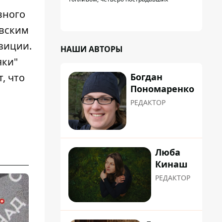
вного
евским
зиции.
НАШИ АВТОРЫ
яки"
Богдан
, что
Пономаренко
РЕДАКТОР
Люба
Кинаш
РЕДАКТОР