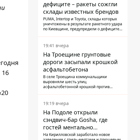
дефиците – ракеты сожгли
ии
склады известных брендов
PUMA, Intertop и Toyota, склады которых
уничтожены в результате ракетного удара
по Киевщине, предупредили о дефиците
товаров
19:41 вчера
На Троещине грунтовые
дороги засыпали крошкой
егодня
асфальтобетона
 16
В селе Троещина коммунальщики
а
выровняли шесть улиц
асфальтобетонной крошкой против
«20
выбоин и грязи
19:19 вчера
На Подоле открыли
сэндвич-бар Gosha, где
гостей ментально
разгружает акула
На Кирилловской заработало новое
заведение с гриль-мелтами и плюшевым