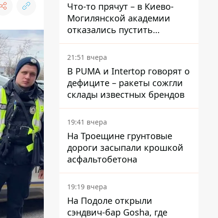
Что-то прячут – в Киево-
Могилянской академии
отказались пустить
комиссию по охране
памятников на территорию
21:51 вчера
В PUMA и Intertop говорят о
дефиците – ракеты сожгли
склады известных брендов
19:41 вчера
На Троещине грунтовые
дороги засыпали крошкой
асфальтобетона
19:19 вчера
На Подоле открыли
сэндвич-бар Gosha, где