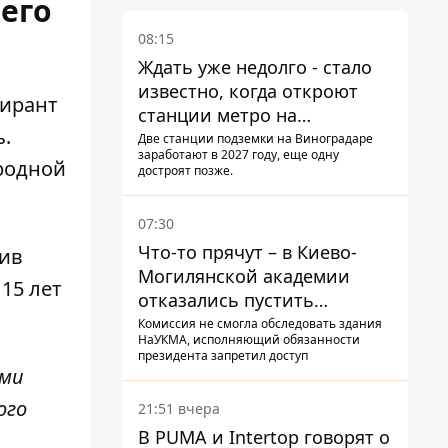
оего
08:15
Ждать уже недолго - стало
известно, когда откроют
тирант
станции метро на
ь.
Виноградаре
Две станции подземки на Виноградаре
заработают в 2027 году, еще одну
родной
достроят позже.
07:30
Что-то прячут – в Киево-
лив
Могилянской академии
15 лет
отказались пустить
комиссию по охране
Комиссия не смогла обследовать здания
НаУКМА, исполняющий обязанности
памятников на территорию
президента запретил доступ
ими
ого
21:51 вчера
В PUMA и Intertop говорят о