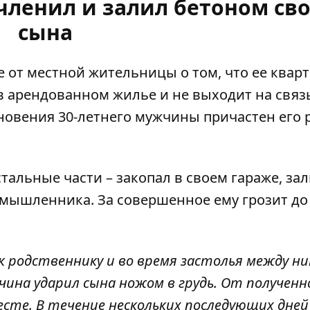
счленил и залил бетоном св
сына
 от местной жительницы о том, что ее квар
 в арендованном жилье и не выходит на связ
зновения
30-летнего мужчины причастен его 
стальные части – закопал в своем гараже, за
мышленника. За совершенное ему грозит до 
 к родственнику и во время застолья между н
чина ударил сына ножом в грудь. От полученн
сте. В течение нескольких последующих дней