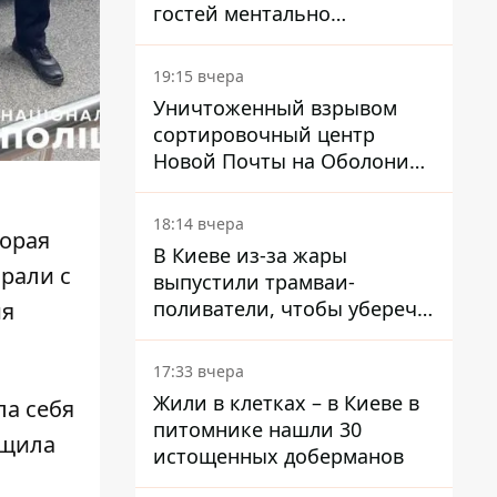
гостей ментально
разгружает акула
19:15 вчера
Уничтоженный взрывом
сортировочный центр
Новой Почты на Оболони
заработал – выдают
посылки
18:14 вчера
торая
В Киеве из-за жары
брали
с
выпустили трамваи-
поливатели, чтобы уберечь
ия
рельсы от деформации
17:33 вчера
Жили в клетках – в Киеве в
ла себя
питомнике нашли 30
бщила
истощенных доберманов