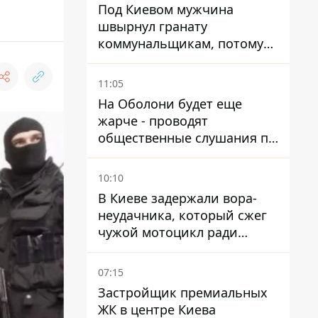
Под Киевом мужчина
швырнул гранату
коммунальщикам, потому
что не хотел платить по
квитанциям
11:05
На Оболони будет еще
жарче - проводят
общественные слушания по
поводу храма УГКЦ на
Северной
10:10
В Киеве задержали вора-
неудачника, который сжег
чужой мотоцикл ради
содержимого багажника
07:15
Застройщик премиальных
ЖК в центре Киева