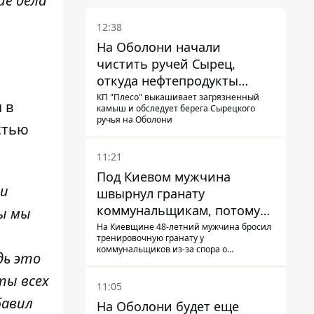
ие дела
12:38
На Оболони начали
чистить ручей Сырец,
откуда нефтепродукты
попадали в озера
КП "Плесо" выкашивает загрязненный
 в
камыш и обследует берега Сырецкого
ручья на Оболони
стью
11:21
Под Киевом мужчина
ти
швырнул гранату
коммунальщикам, потому
ы мы
что не хотел платить по
На Киевщине 48-летний мужчина бросил
тренировочную гранату у
квитанциям
коммунальщиков из-за спора о
дь это
начислении
ты всех
11:05
бавил
На Оболони будет еще