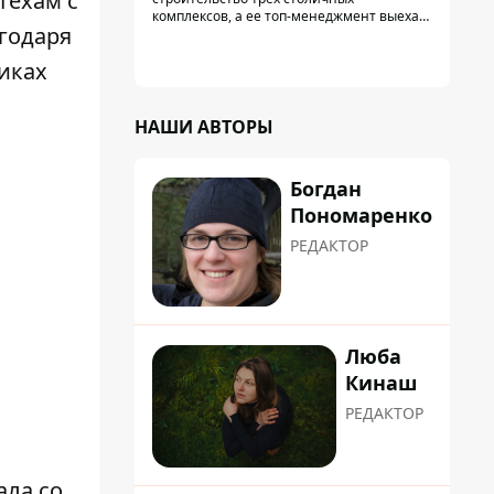
техам с
Украины - Bihus.info
комплексов, а ее топ-менеджмент выехал
годаря
из страны.
иках
НАШИ АВТОРЫ
Богдан
Пономаренко
РЕДАКТОР
Люба
Кинаш
РЕДАКТОР
ала со