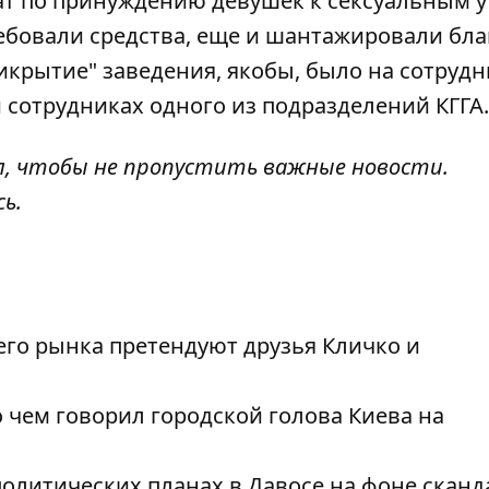
т по принуждению девушек к сексуальным у
ребовали средства, еще и шантажировали бла
икрытие" заведения, якобы, было на сотрудн
 сотрудниках одного из подразделений КГГА.
л
, чтобы не пропустить важные новости.
сь
.
го рынка претендуют друзья Кличко и
о чем говорил городской голова Киева на
олитических планах в Давосе на фоне сканд