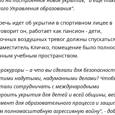
ело на построенное новое укрытие, "а еще так
ого Управления образования".
речь идет об укрытии в спортивном лицее в
оворит он, работает как пансион - дети,
очных воздушных тревог должны спускаться
л заместитель Кличко, помещение было полно
енным учебным пространством.
прокуроры – а что вы сделали для безопаснос
этими надутыми, надуманными делами? Чтоб
стали сотрудничать с международными
троить укрытия для детей и всей общины, ве
мент для образовательного процесса и защи
м полномасштабную агрессивную войну", - до