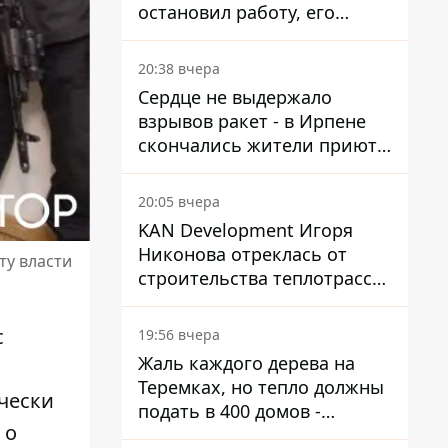
остановил работу, его
руководители сбежали из
Украины - Bihus.info
20:38 вчера
Сердце не выдержало
взрывов ракет - в Ирпене
скончались жители приюта
для собак с инвалидностью
20:05 вчера
KAN Development Игоря
Никонова отреклась от
ту власти
строительства теплотрассы
на Теремках
с
19:56 вчера
Жаль каждого дерева на
Теремках, но тепло должны
чески
подать в 400 домов -
о
депутат Киевсовета