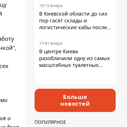
нцу
19:15 вчера
й
В Киевской области до сих
пор гасят склады и
логистические хабы после
прилетов ракет - ГСЧС
аботу
17:41 вчера
нкой",
В центре Киева
разоблачили одну из самых
масштабных туалетных
сех
схем с фиктивным домом
Больше
ами
новостей
ия и
ПОПУЛЯРНОЕ