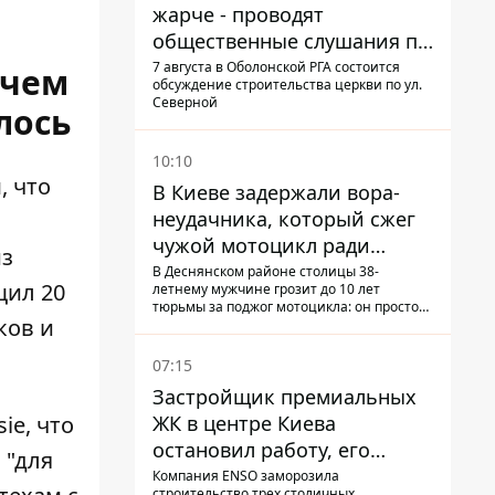
жарче - проводят
общественные слушания по
поводу храма УГКЦ на
7 августа в Оболонской РГА состоится
 чем
обсуждение строительства церкви по ул.
Северной
Северной
лось
10:10
, что
В Киеве задержали вора-
неудачника, который сжег
чужой мотоцикл ради
из
содержимого багажника
В Деснянском районе столицы 38-
щил 20
летнему мужчине грозит до 10 лет
тюрьмы за поджог мотоцикла: он просто
ков и
не смог сломать замок и поджег
транспорт со злости
07:15
Застройщик премиальных
ЖК в центре Киева
sie
, что
остановил работу, его
 "для
руководители сбежали из
Компания ENSO заморозила
строительство трех столичных