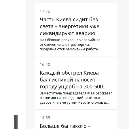
17:15
Часть Киева сидит без
света – энергетики уже
ликвидируют аварию
На Оболони произошло аварийное
отключение электроэнергии,
продолжаются ремонтные работы.
16:40
Каждый обстрел Киева
баллистикой наносит
городу ущерб на 300-500
миллионов - Петр
Заместитель председателя КГГА рассказал
о стоимости последствий ракетных
Пантелеев
ударов и плане устойчивости столицы:
часть средств на подготовку к зиме город
еще не нашел, а каждый обстрел
вымывает из казны города еще больше
14:55
средств
Больше бы такого –