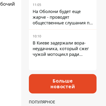
квитанциям
абочий
11:05
На Оболони будет еще
жарче - проводят
общественные слушания по
поводу храма УГКЦ на
Северной
10:10
В Киеве задержали вора-
неудачника, который сжег
чужой мотоцикл ради
содержимого багажника
Больше
новостей
ПОПУЛЯРНОЕ