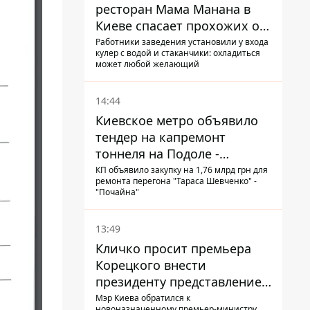
ресторан Мама Манана в
Киеве спасает прохожих от
жары
Работники заведения установили у входа
кулер с водой и стаканчики: охладиться
может любой желающий
14:44
Киевское метро объявило
тендер на капремонт
тоннеля на Подоле -
продлится почти два года
КП объявило закупку на 1,76 млрд грн для
ремонта перегона "Тараса Шевченко" -
"Почайна"
13:49
Кличко просит премьера
Корецкого внести
президенту представление
на увольнение властелина
Мэр Киева обратился к
новоназначенному премьер-министру,