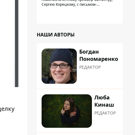
Троещины Бахматова
Сергею Корецкому, с письмом-
предложением об увольнении
председателя Деснянской РГА Максима
Бахматова
НАШИ АВТОРЫ
Богдан
Пономаренко
РЕДАКТОР
Люба
Кинаш
делку
РЕДАКТОР