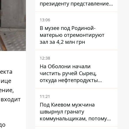
президенту представление
на увольнение властелина
Троещины Бахматова
13:06
В музее под Родиной-
матерью отремонтируют
зал за 4,2 млн грн
12:38
На Оболони начали
екта
чистить ручей Сырец,
откуда нефтепродукты
лице
попадали в озера
ение,
11:21
 входит
Под Киевом мужчина
швырнул гранату
коммунальщикам, потому
до
что не хотел платить по