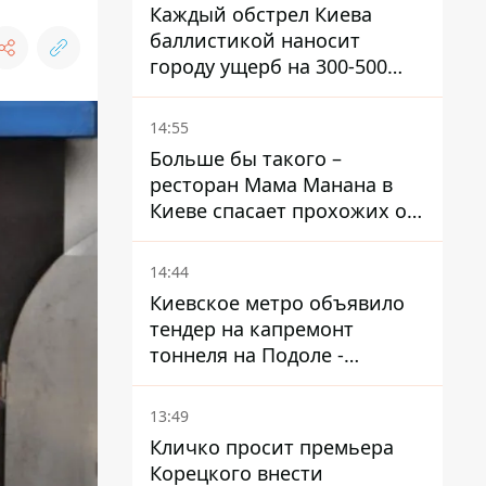
Каждый обстрел Киева
баллистикой наносит
городу ущерб на 300-500
миллионов - Петр
Пантелеев
14:55
Больше бы такого –
ресторан Мама Манана в
Киеве спасает прохожих от
жары
14:44
Киевское метро объявило
тендер на капремонт
тоннеля на Подоле -
продлится почти два года
13:49
Кличко просит премьера
Корецкого внести