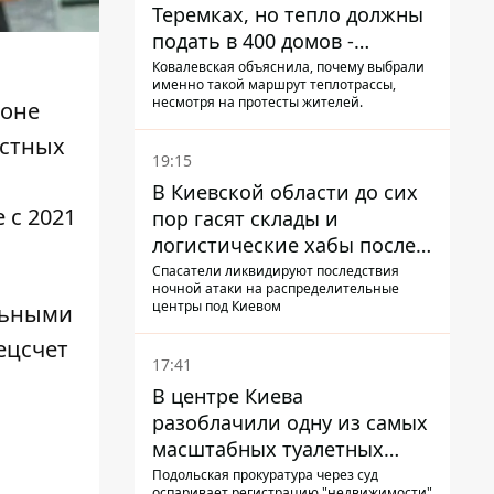
Теремках, но тепло должны
подать в 400 домов -
депутат Киевсовета
Ковалевская объяснила, почему выбрали
именно такой маршрут теплотрассы,
несмотря на протесты жителей.
йоне
естных
19:15
В Киевской области до сих
 с 2021
пор гасят склады и
логистические хабы после
прилетов ракет - ГСЧС
Спасатели ликвидируют последствия
ночной атаки на распределительные
центры под Киевом
льными
ецсчет
17:41
В центре Киева
разоблачили одну из самых
масштабных туалетных
схем с фиктивным домом
Подольская прокуратура через суд
оспаривает регистрацию "недвижимости"