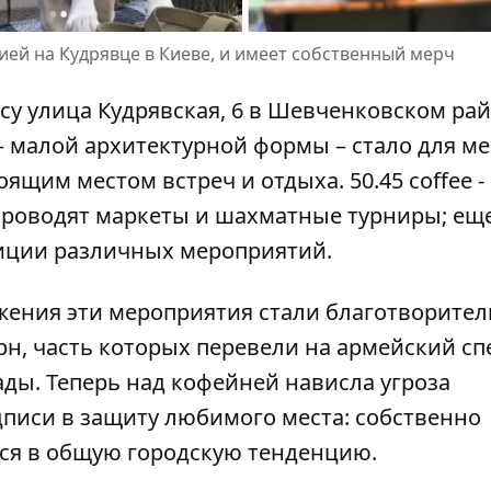
ией на Кудрявце в Киеве, и имеет собственный мерч
есу
улица Кудрявская, 6
в Шевченковском ра
– малой архитектурной формы – стало для м
ящим местом встреч и отдыха. 50.45 coffee -
 проводят маркеты и шахматные турниры; еще
диции различных мероприятий.
жения эти мероприятия стали благотворите
грн, часть которых перевели на армейский сп
ады. Теперь над кофейней нависла угроза
дписи в защиту любимого места: собственно
ется в общую городскую тенденцию.