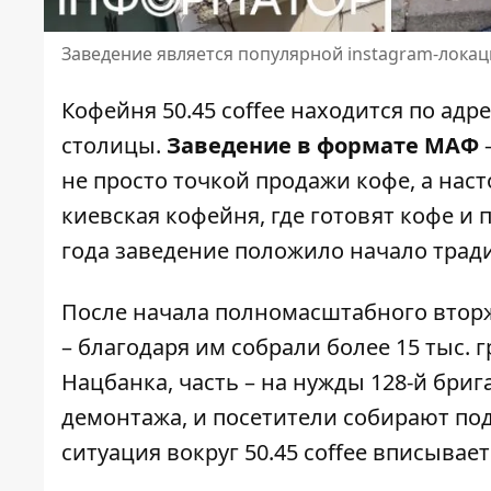
Заведение является популярной instagram-локац
Кофейня 50.45 coffee находится по адр
столицы.
Заведение в формате МАФ
не просто точкой продажи кофе, а насто
киевская кофейня, где готовят кофе и
года заведение положило начало тра
После начала полномасштабного втор
– благодаря им собрали более 15 тыс. 
Нацбанка, часть – на нужды 128-й бриг
демонтажа, и посетители собирают по
ситуация вокруг 50.45 coffee вписыва