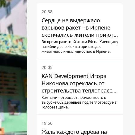
20:38
Сердце не выдержало
взрывов ракет - в Ирпене
скончались жители приюта
для собак с инвалидностью
Во время ракетной атаки РФ на Киевщину
погибли две собаки в приюте для
животных с инвалидностью в Ирпене.
20:05
KAN Development Игоря
Никонова отреклась от
строительства теплотрассы
на Теремках
Компания отрицает причастность к
вырубке 662 деревьев под теплотрассу на
Голосеевщине.
19:56
Жаль каждого дерева на