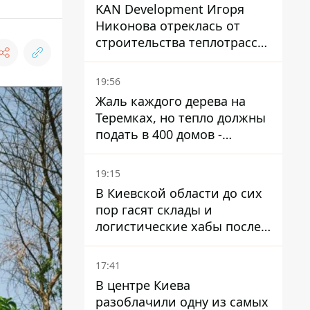
KAN Development Игоря
Никонова отреклась от
строительства теплотрассы
на Теремках
19:56
Жаль каждого дерева на
Теремках, но тепло должны
подать в 400 домов -
депутат Киевсовета
19:15
В Киевской области до сих
пор гасят склады и
логистические хабы после
прилетов ракет - ГСЧС
17:41
В центре Киева
разоблачили одну из самых