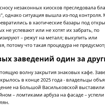
 сносу незаконных киосков преследовала бл
", однако ситуация вышла из-под контроля. 
превратились в хаотические базары под откр
х не успевают или не хотят их забрать, по
изируют – режут на металл; выкупить или
я, потому что такая процедура не предусмот
вых заведений один за дру
стоящую волну закрытия знаковых кафе.
Зав
крылось в конце 2025 года - владельцы объ
щение на Большой Васильковской выставили
йном – ломтиками арбуза на фасаде – успели
лян.