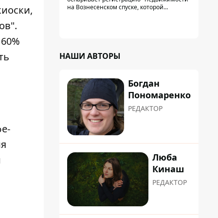
на Вознесенском спуске, которой
иоски,
физически никогда не существовало: под
нее, вероятно, планировали позже
ов".
получить "в обслуживание" земельный
участок
 60%
ть
НАШИ АВТОРЫ
Богдан
Пономаренко
РЕДАКТОР
е-
мя
Люба
и
Кинаш
РЕДАКТОР