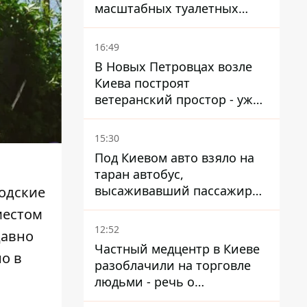
масштабных туалетных
схем с фиктивным домом
16:49
В Новых Петровцах возле
Киева построят
ветеранский простор - уже
нашли проектанта
15:30
Под Киевом авто взяло на
таран автобус,
высаживавший пассажиров
родские
на остановке - пассажир в
местом
больнице
12:52
давно
Частный медцентр в Киеве
но в
разоблачили на торговле
людьми - речь о
суррогатном материнстве