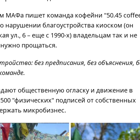
сом МАФа пишет
команда кофейни "50.45 coffee
 о нарушении благоустройства киоском (он
я ул., 6 – еще с 1990-х) владельцам так и не
е нужно прощаться.
ройство: без предписания, без объяснения, б
команде.
оздают общественную огласку и движение в
 500 "физических" подписей от собственных
ержать микробизнес.