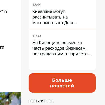
12:44
" в
Киевляне могут
рассчитывать на
матпомощь ко Дню
независимости - кому ее
дадут
11:30
На Киевщине возместят
ез
часть расходов бизнесам,
пострадавшим от прилетов
ракет
Больше
новостей
ПОПУЛЯРНОЕ