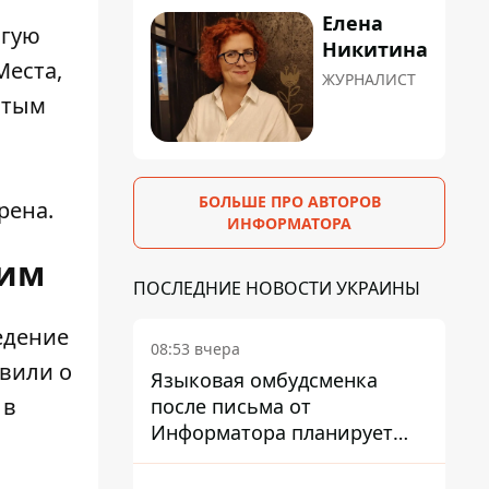
Елена
агую
Никитина
Места,
ЖУРНАЛИСТ
ытым
БОЛЬШЕ ПРО АВТОРОВ
рена.
ИНФОРМАТОРА
гим
ПОСЛЕДНИЕ НОВОСТИ УКРАИНЫ
едение
08:53 вчера
явили о
Языковая омбудсменка
 в
после письма от
Информатора планирует
наказать компанию-
подрядчика ПриватБанка