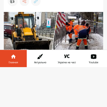
👍
Главная
Актуально
Україна на часі
Youtube
Снег в Киеве
Информатор в
Скачать
телефоне
👉
В Киеве за последние две недели
нарушителям вручили 4136 предписаний
за несвоевременно убранный снег
. Также
в случае неубранного участка грозят
штрафы. Речь идет о сумме от 340 до 1 700