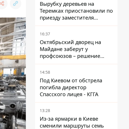
Голубовская
Вырубку деревьев на
Теремках приостановили по
приезду заместителя
Кличко - начался диалог
16:37
Октябрьский дворец на
Майдане заберут у
профсоюзов – решение
Хозяйственного суда
14:58
Под Киевом от обстрела
погибла директор
Спасского лицея - КГГА
13:28
Из-за ярмарки в Киеве
сменили маршруты семь