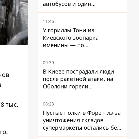
автобусов и один
троллейбус
11:46
У гориллы Тони из
Киевского зоопарка
именины — по
человеческим меркам ему
уже больше 90 лет
09:39
В Киеве пострадали люди
нов
после ракетной атаки, на
в
Оболони горели
резервуары с топливом
.
8 тыс.
08:23
Пустые полки в Форе - из-за
уничтожения складов
супермаркеты остались без
ro.
ассортимента