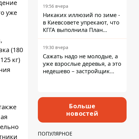
дение
19:56 вчера
то уже
Никаких иллюзий по зиме -
в Киевсовете упрекают, что
КГГА выполнила План
устойчивости на 20%
,
19:30 вчера
вка (180
Сажать надо не молодые, а
125 кг)
уже взрослые деревья, а это
ения
недешево – застройщик
Никонов
Больше
также
новостей
ная
тельно
ПОПУЛЯРНОЕ
отники