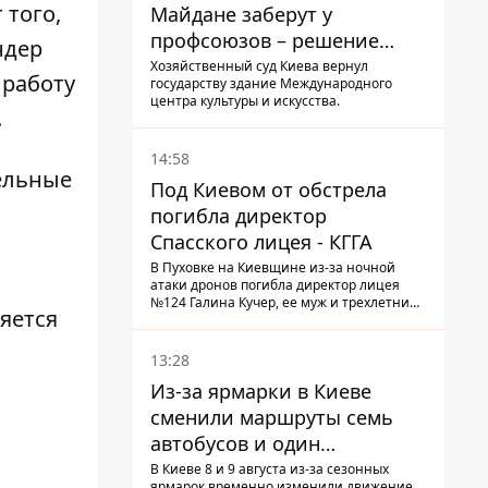
 того,
Майдане заберут у
профсоюзов – решение
ндер
Хозяйственного суда
Хозяйственный суд Киева вернул
 работу
государству здание Международного
центра культуры и искусства.
.
14:58
ельные
Под Киевом от обстрела
погибла директор
Спасского лицея - КГГА
В Пуховке на Киевщине из-за ночной
атаки дронов погибла директор лицея
№124 Галина Кучер, ее муж и трехлетний
яется
внук
13:28
Из-за ярмарки в Киеве
сменили маршруты семь
автобусов и один
троллейбус
В Киеве 8 и 9 августа из-за сезонных
ярмарок временно изменили движение