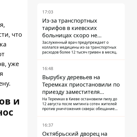
17:03
Из-за транспортных
я,
тарифов в киевских
ти, что
больницах скоро не
останется медсестер и
Заслуженный врач предупреждает о
ка
коллапсе медицины из-за транспортных
санитарок - профессор
расходов более 12 тысяч гривен в месяц.
от
Голубовская
в, уже
16:48
я
Вырубку деревьев на
ену.
Теремках приостановили по
приезду заместителя
ов и
Кличко - начался диалог
На Теремках в Киеве остановили пилу до
12 августа после митинга сотен жителей
нос
против уничтожения сквера: обещание
не возобновлять работы дал лично
заместитель Кличко, Петр Пантелеев,
прибывший наладить коммуникацию
16:37
Октябрьский дворец на