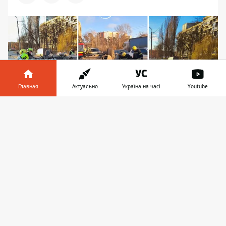
Главная
Актуально
Україна на часі
Youtube
Информатор в
Скачать
телефоне
👉
Авто буквально сокрушило о бетонные
конструкции: у его водителя не было шансов
выжить на большой скорости. Фото: ГСЧС
Украины в Киеве
Днем в среду, 24 декабря 2025 года, в
Киеве произошла масштабная авария.
Автомобиль перевернулся прямо посреди