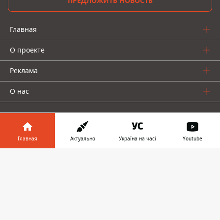
ПРЕДЛОЖИТЬ НОВОСТЬ
Главная
О проекте
Реклама
О нас
Главная
Актуально
Україна на часі
Youtube
Информатор в
Информатор проекты
Скачать
телефоне
👉
Информатор - Украина
Geek
Деньги
Авто
© 2016-2026 Informator