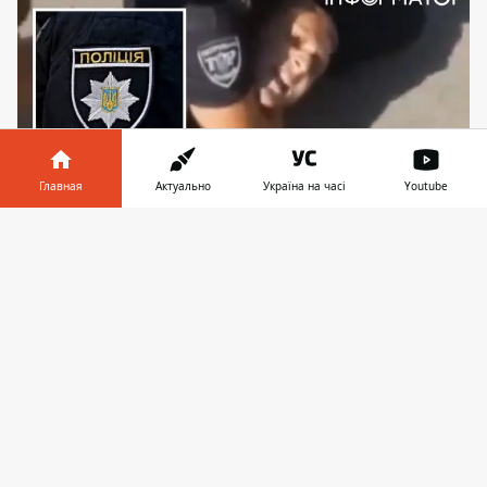
Главная
Актуально
Україна на часі
Youtube
Информатор в
Скачать
На Борщаговке ТЦК среди бела дня посреди
телефоне
👉
улицы повязали мужчину, который ехал к
своему новорожденному сыну
В соцсетях Киева 20 июля массово
распространяется новое видео силовой
мобилизации на Борщаговке.
Представители ТЦК и полиции среди бела
дня посреди улицы повязали и уложили
на асфальт мужчину. По предварительной