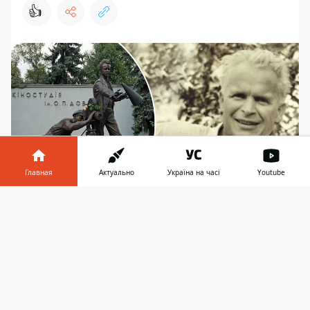
👍
Главная
Актуально
Україна на часі
Youtube
Информатор в
Скачать
Одну из своих самых известных лент Дожвенко
телефоне
👉
снял в Киеве
У входа в киностудию имени Александра
Довженко появился необычный памятник,
посвященный выдающемуся украинскому
режиссеру. Прежде всего, событие было