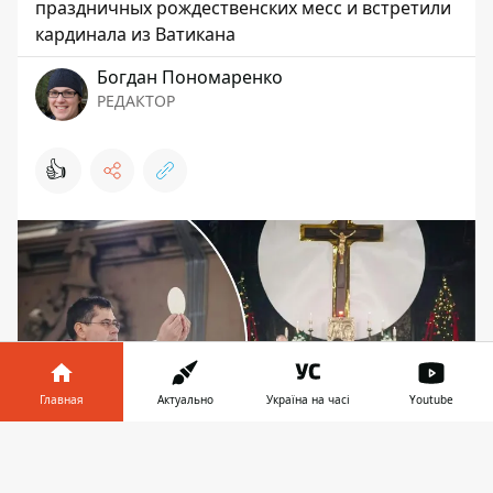
праздничных рождественских месс и встретили
кардинала из Ватикана
Богдан Пономаренко
РЕДАКТОР
👍
Главная
Актуально
Україна на часі
Youtube
Информатор в
Скачать
телефоне
👉