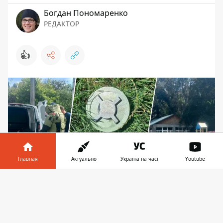
Богдан Пономаренко
РЕДАКТОР
👍
Главная
Актуально
Україна на часі
Youtube
Информатор в
Скачать
телефоне
👉
Предмет оказался муляжем противопехотной
мины, сделанным на 3D-принтере. Фото: