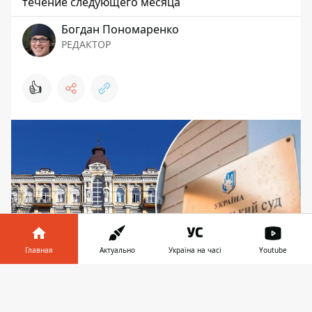
течение следующего месяца
Богдан Пономаренко
РЕДАКТОР
👍
Главная
Актуально
Україна на часі
Youtube
Информатор в
Скачать
Упавшие фрагменты отделки находятся во
телефоне
👉
внутридомовом проезде