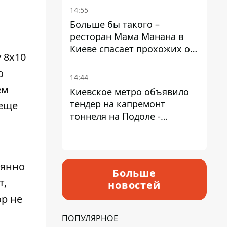
Пантелеев
14:55
Больше бы такого –
ресторан Мама Манана в
Киеве спасает прохожих от
 8х10
жары
о
14:44
ем
Киевское метро объявило
тендер на капремонт
 еще
тоннеля на Подоле -
продлится почти два года
оянно
Больше
т,
новостей
ор не
ПОПУЛЯРНОЕ