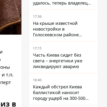
удалось, теперь владелец
их просто закроет
17:36
На крыше известной
новостройки в
Голосеевском районе
разбивают парк площадью
в гектар
17:15
ли
Часть Киева сидит без
о
света – энергетики уже
ликвидируют аварию
йоны
и т.п.
16:40
сперт
Каждый обстрел Киева
баллистикой наносит
городу ущерб на 300-500
из в
миллионов - Петр