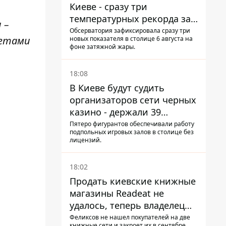
Киеве - сразу три
температурных рекорда за
 –
день
Обсерватория зафиксировала сразу три
кетами
новых показателя в столице 6 августа на
фоне затяжной жары.
18:08
В Киеве будут судить
организаторов сети черных
казино - держали 39
заведений
Пятеро фигурантов обеспечивали работу
подпольных игровых залов в столице без
лицензий.
18:02
Продать киевские книжные
магазины Readeat не
удалось, теперь владелец
их просто закроет
Феликсов не нашел покупателей на две
книжные сети и закроет их в сентябре.