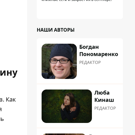
НАШИ АВТОРЫ
Богдан
Пономаренко
РЕДАКТОР
щину
Люба
. Как
Кинаш
я
РЕДАКТОР
ть