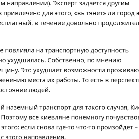
ом направлении). Эксперт задается другим
 привлечено для этого, «вытянет» ли город 
есплатный, в течение довольно продолжите
же повлияла на транспортную доступность
но ухудшилась. Собственно, по мнению
роещину. Это ухудшает возможности прожива
менению места их работы. То есть в перспек
остояние людей.
й наземный транспорт для такого случая, Ки
 Поэтому все киевляне понемногу почувство
этого: если снова где-то что-то произойдет –
 с этого направления.