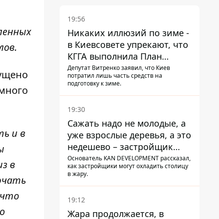
19:56
ленных
Никаких иллюзий по зиме -
в Киевсовете упрекают, что
лов.
КГГА выполнила План
устойчивости на 20%
Депутат Витренко заявил, что Киев
пущено
потратил лишь часть средств на
подготовку к зиме.
емного
19:30
Сажать надо не молодые, а
ь и в
уже взрослые деревья, а это
недешево – застройщик
ы
Никонов
Основатель KAN DEVELOPMENT рассказал,
з в
как застройщики могут охладить столицу
в жару.
ючать
 что
19:12
о
Жара продолжается, в