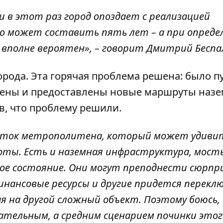
 в этот раз город опоздает с реализацией
о может составить пять лет – а при опреде
й вполне вероятен», – говорит Дмитрий Беспа
города. Эта горячая проблема решена: было 
илены и предоставлены новые маршруты наз
ав, что проблему решили.
асток метрополитена, который может удивит
оты. Есть и наземная инфраструктура, мост
ое состояние. Они могут преподнести сюрпри
инансовые ресурсы и другие придется перекл
я на другой сложный объект. Поэтому боюсь,
тельным, а средним сценарием починки этог