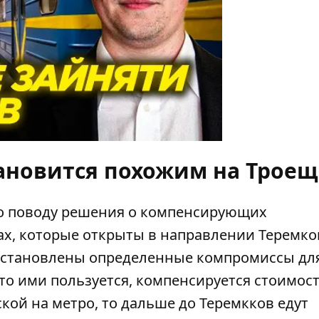
тановится похожим на Трое
по поводу решения о компенсирующих
х, которые открыты в направлении Теремков
 установлены определенные компромиссы дл
кто ими пользуется, компенсируется стоимос
ой на метро, ​​то дальше до Теремкков едут