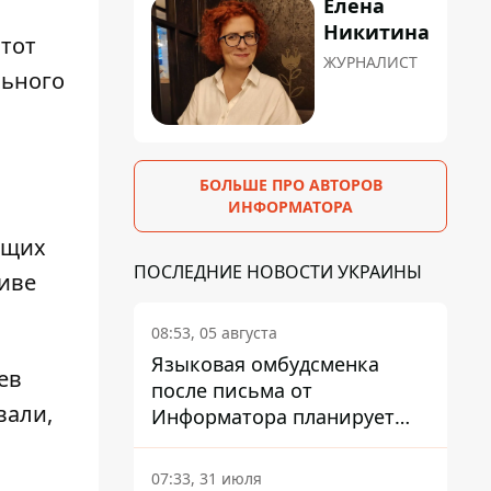
Елена
Никитина
этот
ЖУРНАЛИСТ
льного
БОЛЬШЕ ПРО АВТОРОВ
ИНФОРМАТОРА
ющих
ПОСЛЕДНИЕ НОВОСТИ УКРАИНЫ
тиве
08:53, 05 августа
Языковая омбудсменка
ев
после письма от
вали,
Информатора планирует
наказать компанию-
подрядчика ПриватБанка
07:33, 31 июля