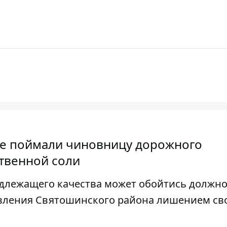
иеве поймали чиновницу дорожного
ственной соли
адлежащего качества может обойтись должн
авления Святошинского района лишением с