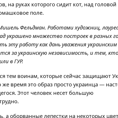
ов, на руках которого сидит кот, над голово
 ромашковое поле.
 Мишель Фельдман. Работами художниц, лауре
д украшено множество построек в разных го
ть эту работу как дань уважения украинским
ется за украинскую независимость, и тем, кт
ли в ГУР.
ся тем воинам, которые сейчас защищают Ук
о же время это образ просто украинца — нас
щегося. Этот человек несет большую
трудно.
, а оборванные лепестки на некоторых цвет