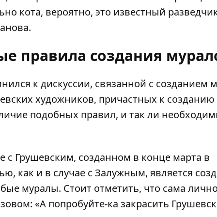
ьно кота, вероятно, это известный разведчи
анова.
ые правила создания мурал
нился к дискуссии
, связанной с созданием 
иевских художников, причастных к созданию
аличие подобных правил, и так ли необходи
е с Грушевским
, созданном в конце марта в
ю, как и в случае с Залужным, является соз
юбые муралы. Стоит отметить, что сама лично
овом: «А попробуйте-ка закрасить Грушевско