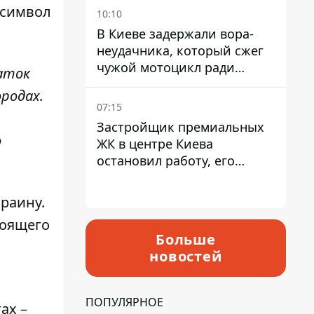
Северной
й символ
10:10
В Киеве задержали вора-
неудачника, который сжег
чужой мотоцикл ради
аток
содержимого багажника
родах.
07:15
Застройщик премиальных
о
ЖК в центре Киева
остановил работу, его
руководители сбежали из
Украины - Bihus.info
раину.
тоящего
Больше
новостей
ПОПУЛЯРНОЕ
ах –