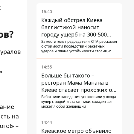
к
16:40
Каждый обстрел Киева
баллистикой наносит
ов?
городу ущерб на 300-500
миллионов - Петр
Заместитель председателя КГГА рассказал
о стоимости последствий ракетных
Пантелеев
муралов
ударов и плане устойчивости столицы:
часть средств на подготовку к зиме город
еще не нашел, а каждый обстрел
вымывает из казны города еще больше
14:55
мы
средств
Больше бы такого –
ресторан Мама Манана в
Киеве спасает прохожих от
жары
Работники заведения установили у входа
кулер с водой и стаканчики: охладиться
дание
может любой желающий
сть на
14:44
го!» –
Киевское метро объявило