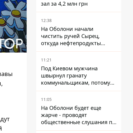
зал за 4,2 млн грн
12:38
На Оболони начали
чистить ручей Сырец,
откуда нефтепродукты
попадали в озера
11:21
Под Киевом мужчина
главы
швырнул гранату
коммунальщикам, потому
,
что не хотел платить по
.
квитанциям
11:05
На Оболони будет еще
жарче - проводят
идут
общественные слушания по
й
поводу храма УГКЦ на