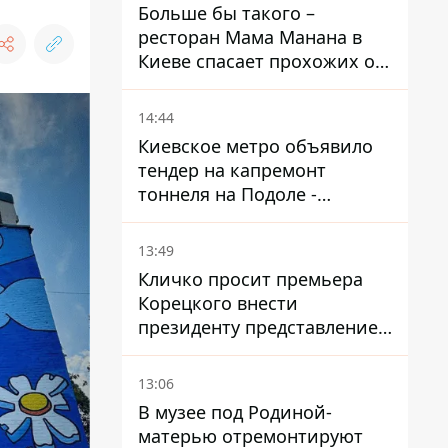
Больше бы такого –
ресторан Мама Манана в
Киеве спасает прохожих от
жары
14:44
Киевское метро объявило
тендер на капремонт
тоннеля на Подоле -
продлится почти два года
13:49
Кличко просит премьера
Корецкого внести
президенту представление
на увольнение властелина
Троещины Бахматова
13:06
В музее под Родиной-
матерью отремонтируют