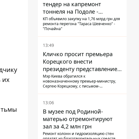
тендер на капремонт
тоннеля на Подоле -
продлится почти два года
КП объявило закупку на 1,76 млрд грн для
ремонта перегона "Тараса Шевченко" -
"Почайна"
13:49
Кличко просит премьера
Корецкого внести
президенту представление
дчику
на увольнение властелина
Мэр Киева обратился к
 их
новоназначенному премьер-министру,
Троещины Бахматова
Сергею Корецкому, с письмом-
предложением об увольнении
председателя Деснянской РГА Максима
Бахматова
13:06
ь тьмы
В музее под Родиной-
матерью отремонтируют
зал за 4,2 млн грн
Ремонт колонн и гидроизоляцию стен
оплатят из благотворительных средств,