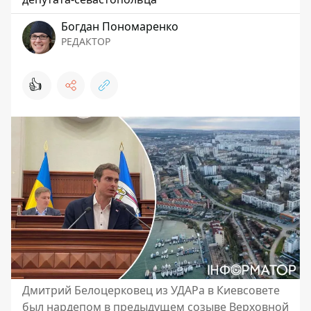
Богдан Пономаренко
РЕДАКТОР
👍
Дмитрий Белоцерковец из УДАРа в Киевсовете
был нардепом в предыдущем созыве Верховной