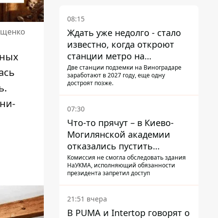
08:15
Ющенко
Ждать уже недолго - стало
известно, когда откроют
станции метро на
ьных
Виноградаре
Две станции подземки на Виноградаре
ась
заработают в 2027 году, еще одну
достроят позже.
ь.
ни-
07:30
Что-то прячут – в Киево-
Могилянской академии
отказались пустить
комиссию по охране
Комиссия не смогла обследовать здания
НаУКМА, исполняющий обязанности
памятников на территорию
президента запретил доступ
21:51 вчера
В PUMA и Intertop говорят о