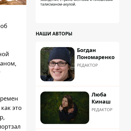
талисманом-акулой.
 об
НАШИ АВТОРЫ
Богдан
ной
Пономаренко
аном,
РЕДАКТОР
т
Люба
времен
Кинаш
 как это
РЕДАКТОР
р,
портзал