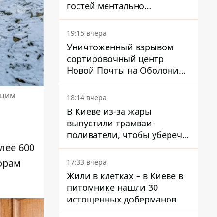
гостей ментально
разгружает акула
19:15 вчера
Уничтоженный взрывом
сортировочный центр
Новой Почты на Оболони
заработал – выдают
посылки
ящим
18:14 вчера
В Киеве из-за жары
выпустили трамваи-
поливатели, чтобы уберечь
рельсы от деформации
лее 600
торам
17:33 вчера
Жили в клетках – в Киеве в
питомнике нашли 30
истощенных доберманов