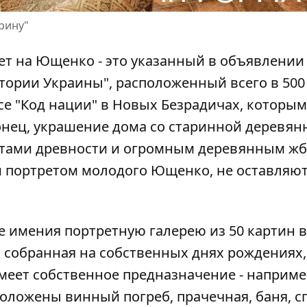
арину"
ает на Ющенко - это указанный в объявлении
тории Украины", расположенный всего в 500
се "Код нации" в Новых Безрадичах, которым
онец, украшение дома со старинной деревян
етами древности и огромным деревянным жб
 портретом молодого Ющенко, не оставляю
же имения
портретную
галерею из 50 картин 
, собранная на собственных днях рождениях,
меет собственное предназначение - наприме
оложены винный погреб, прачечная, баня, с