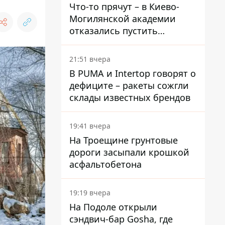
Что-то прячут – в Киево-
Могилянской академии
отказались пустить
комиссию по охране
памятников на территорию
21:51 вчера
В PUMA и Intertop говорят о
дефиците – ракеты сожгли
склады известных брендов
19:41 вчера
На Троещине грунтовые
дороги засыпали крошкой
асфальтобетона
19:19 вчера
На Подоле открыли
сэндвич-бар Gosha, где