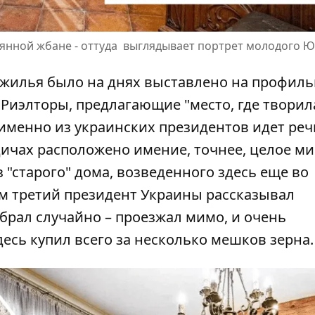
вянной жбане - оттуда выглядывает портрет молодого 
 жилья
было на днях выставлено на профил
Риэлторы, предлагающие "место, где творил
 именно из украинских президентов идет реч
дичах расположено имение, точнее, целое ми
 "старого" дома, возведенного здесь еще во
ам третий президент Украины рассказывал
брал случайно – проезжал мимо, и очень
десь купил всего за несколько мешков зерна.