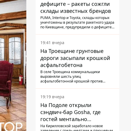
дефиците – ракеты сожгли
склады известных брендов
PUMA, Intertop и Toyota, склады которых
уничтожены в результате ракетного удара
по Киевщине, предупредили о дефиците
товаров
19:41 вчера
На Троещине грунтовые
дороги засыпали крошкой
асфальтобетона
В селе Троещина коммунальщики
выровняли шесть улиц
асфальтобетонной крошкой против
выбоин и грязи
19:19 вчера
На Подоле открыли
сэндвич-бар Gosha, где
гостей ментально
разгружает акула
На Кирилловской заработало новое
заведение с гриль-мелтами и плюшевым