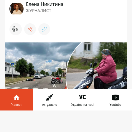
Елена Никитина
ЖУРНАЛИСТ
👍
Главная
Актуально
Україна на часі
Youtube
"Гонщице" преклонных лет, решившей
Информатор в
Скачать
посоревноваться с мощным байком, просто
телефоне
👉
повезло остаться живой