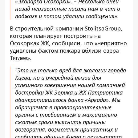
«Экопарка Осокорки»
. – Несколько дней
назад неизвестные писали нам в чат о
поджоге и потом удалили сообщения».
В
строительной компании StolitsaGroup
,
которая планирует построить на
Осокорках ЖК, сообщили, что «неприятно
удивлены фактом пожара вблизи озера
Тяглее».
"Это не только вред для экологии города
Киева, но и очередной вызов для
успешного завершения нашей компанией
достройки ЖК Эврика и ЖК Патриотика
обанкротившегося банка «Аркада». Мы
обращаемся в правоохранительные
органы с требованием в максимально
сжатые сроки выяснить причины
возгорания, возможных причастных и
сообщить общине Киева о результатах