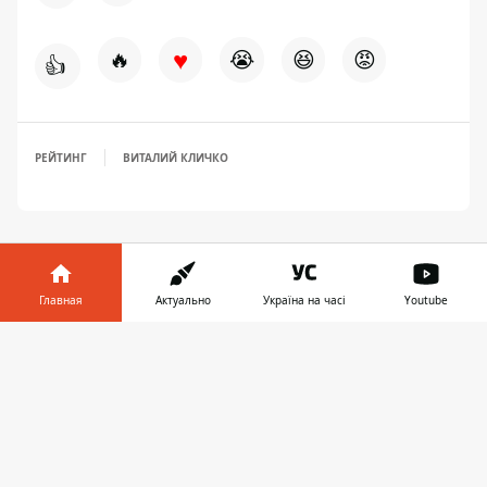
♥
🔥
😭
😆
😡
👍
РЕЙТИНГ
ВИТАЛИЙ КЛИЧКО
Главная
Актуально
Україна на часі
Youtube
Информатор в
Скачать
ПРЕДЛОЖИТЬ НОВОСТЬ
телефоне
👉
Главная
О проекте