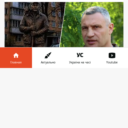
Главная
Актуально
Україна на часі
Youtube
Кличко распорядился почтить погибшего
Информатор в
Скачать
дворника дядей Сашу - ответ на петицию
телефоне
👉
В Киеве поддержали инициативу по
официальному чествованию памяти
дворника Александра Перги, известного
киевлянам как дядя Саша.
Соответствующий
ответ на электронную
петицию подписал мэр
Виталий Кличко