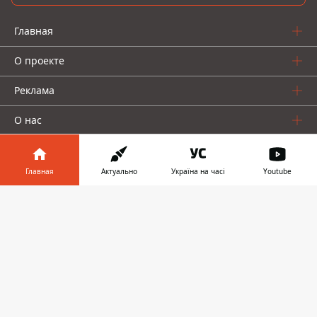
Главная
О проекте
Реклама
О нас
Главная
Актуально
Україна на часі
Youtube
Информатор в
Скачать
телефоне
👉
Информатор проекты
Информатор - Украина
Geek
Деньги
Авто
© 2016-2026 Informator