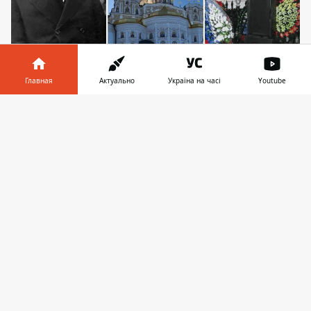
Главная
Актуально
Україна на часі
Youtube
Останки Столыпина могут обменять на пленных
Информатор в
Скачать
ВСУ
телефоне
👉
В Киево-Печерской лавре размышляют
над тем, что делать с погребенными
останками убитого в Киеве в 1911 году
премьер-министра Российской империи
Петра Столыпина. Там считают, что их
можно
внести в "обменный фонд"
с
россией. Этот вопрос хотят вынести на
общественное обсуждение.
Об этом журналистам рассказал директор