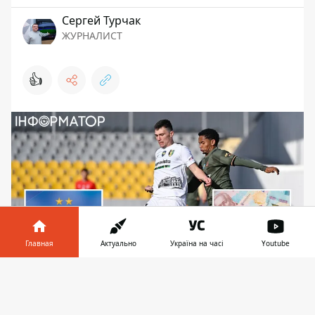
Сергей Турчак
ЖУРНАЛИСТ
👍
Главная
Актуально
Україна на часі
Youtube
Информатор в
Скачать
Александрия сыграла с Шахтером вничью, но
телефоне
👉
получила техническое поражение