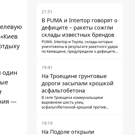
21:51
В PUMA и Intertop говорят о
целевую
дефиците – ракеты сожгли
склады известных брендов
 «Киев
PUMA, Intertop и Toyota, склады которых
отдыху
уничтожены в результате ракетного удара
по Киевщине, предупредили о дефиците
товаров
19:41
м один
На Троещине грунтовые
бые
дороги засыпали крошкой
асфальтобетона
т
В селе Троещина коммунальщики
ния —
выровняли шесть улиц
асфальтобетонной крошкой против
выбоин и грязи
19:19
На Подоле открыли