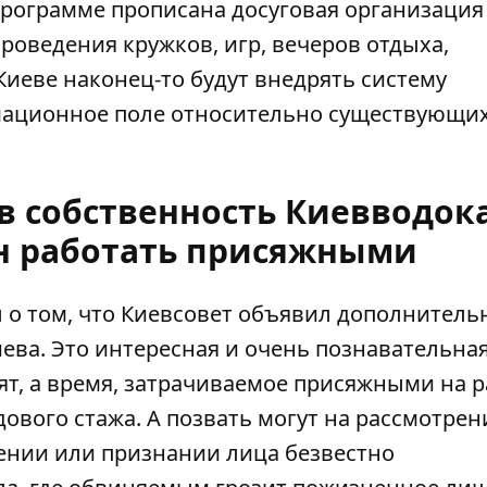
в программе прописана досуговая организация
роведения кружков, игр, вечеров отдыха,
 Киеве наконец-то будут внедрять систему
мационное поле относительно существующи
в собственность Киевводок
ян работать присяжными
о том, что
Киевсовет объявил дополнител
иева. Это интересная и очень познавательна
ят, а время, затрачиваемое присяжными на р
дового стажа. А позвать могут на рассмотрен
ении или признании лица безвестно