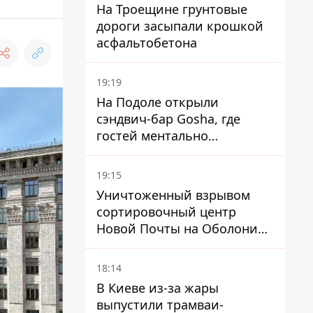
На Троещине грунтовые
дороги засыпали крошкой
асфальтобетона
19:19
На Подоле открыли
сэндвич-бар Gosha, где
гостей ментально
разгружает акула
19:15
Уничтоженный взрывом
сортировочный центр
Новой Почты на Оболони
заработал – выдают
посылки
18:14
В Киеве из-за жары
выпустили трамваи-