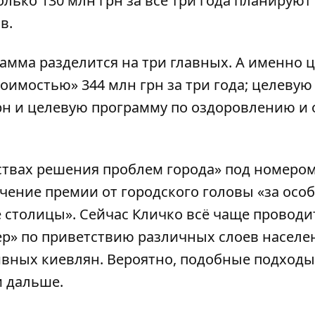
олько 130 млн грн за все три года планируют
в.
рамма разделится на три главных. А именно 
имостью» 344 млн грн за три года; целевую
грн и целевую программу по оздоровлению и 
едствах решения проблем города» под номеро
ачение премии от городского головы «за осо
 столицы». Сейчас Кличко всё чаще проводи
р» по приветствию различных слоев населе
ивных киевлян. Вероятно, подобные подходы
и дальше.