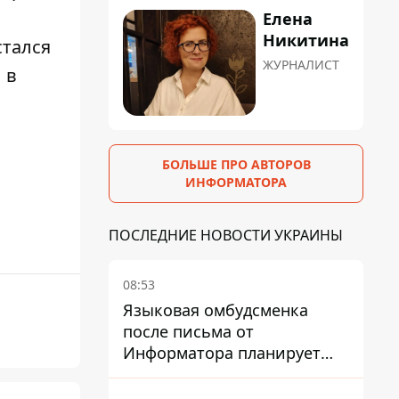
Елена
Никитина
стался
ЖУРНАЛИСТ
 в
БОЛЬШЕ ПРО АВТОРОВ
ИНФОРМАТОРА
ПОСЛЕДНИЕ НОВОСТИ УКРАИНЫ
08:53
Языковая омбудсменка
после письма от
Информатора планирует
наказать компанию-
подрядчика ПриватБанка