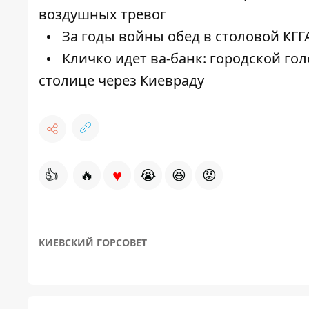
воздушных тревог
За годы войны обед в столовой КГГ
Кличко идет ва-банк: городской го
столице через Киевраду
♥
👍
🔥
😭
😆
😡
КИЕВСКИЙ ГОРСОВЕТ