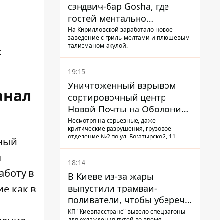
сэндвич-бар Gosha, где
гостей ментально
разгружает акула
На Кирилловской заработало новое
заведение с гриль-мелтами и плюшевым
талисманом-акулой.
х
19:15
Уничтоженный взрывом
анал
сортировочный центр
Новой Почты на Оболони
заработал – выдают
Несмотря на серьезные, даже
критические разрушения, грузовое
посылки
отделение №2 по ул. Богатырской, 11
ьный
возобновило работу: сотрудники
сортируют почтовые отправления и
я
выдают их адресатам
18:14
аботу в
В Киеве из-за жары
выпустили трамваи-
ие как в
поливатели, чтобы уберечь
рельсы от деформации
КП "Киевпасстранс" вывело спецвагоны
для охлаждения путей во время