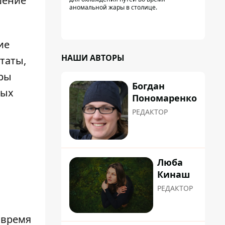
шение
аномальной жары в столице.
ие
НАШИ АВТОРЫ
таты,
уры
Богдан
вых
Пономаренко
РЕДАКТОР
Люба
Кинаш
РЕДАКТОР
 время