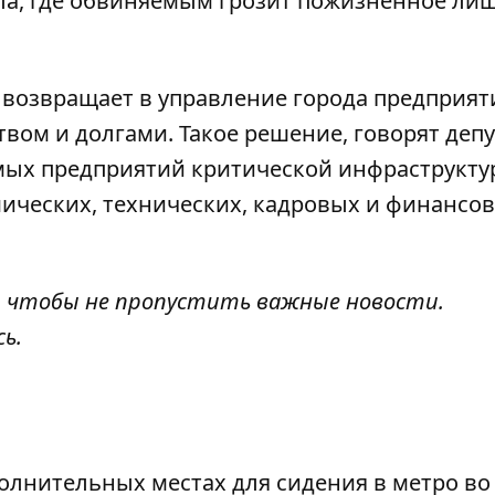
ела, где обвиняемым грозит пожизненное ли
т
возвращает в управление города предприят
твом и долгами. Такое решение, говорят депу
имых предприятий критической инфраструкт
мических, технических, кадровых и финансо
, чтобы не пропустить важные новости.
сь
.
олнительных местах для сидения в метро во