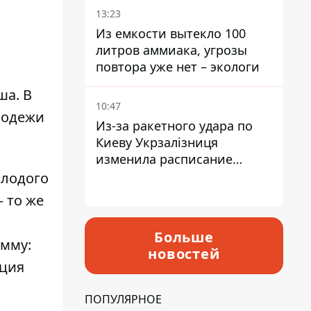
13:23
Из емкости вытекло 100
литров аммиака, угрозы
повтора уже нет – экологи
ша. В
10:47
лодежи
Из-за ракетного удара по
Киеву Укрзалізниця
изменила расписание
движения пригородных
олодого
электричек
 то же
Больше
умму:
новостей
ация
ПОПУЛЯРНОЕ