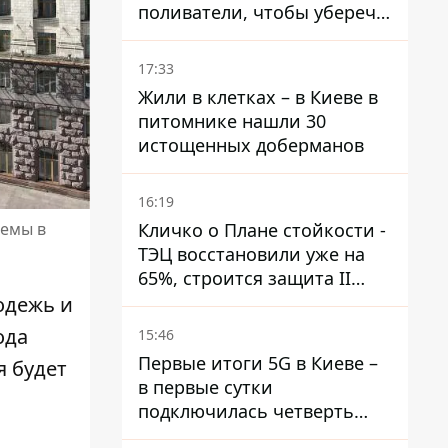
поливатели, чтобы уберечь
рельсы от деформации
17:33
Жили в клетках – в Киеве в
питомнике нашли 30
истощенных доберманов
16:19
Кличко о Плане стойкости -
темы в
ТЭЦ восстановили уже на
65%, строится защита II
уровня
одежь и
ода
15:46
Первые итоги 5G в Киеве –
я будет
в первые сутки
подключилась четверть
миллиона абонентов