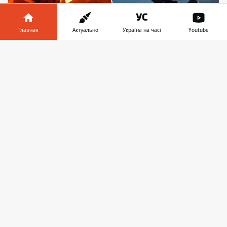
Главная
Актуально
Україна на часі
Youtube
Информатор в
Скачать
телефоне
👉
В Киеве после комбинированной воздушной
атаки в ночь на 24 апреля произошло до десяти
пожаров.
В ночь на четверг, 24 апреля 2025 года на
Киев была совершена комбинированная
воздушная атака. В городе прогремели
не
менее пяти мощных взрывов
, в ряде
районов Киева зафиксировано падение
обломков. Предварительно, в столице в
результате вражеского нападения
произошло возгорание дома и гаражей.