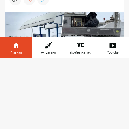
Главная
Актуально
Україна на часі
Youtube
Информатор в
Скачать
телефоне
👉
Нелегальные АЗС в Киевской области
В Киевской области правоохранители
обнаружили три нелегальных
автозаправочных станций. Обыски
провели детективы Территориального
управления БЭБ
, изъятые образцы