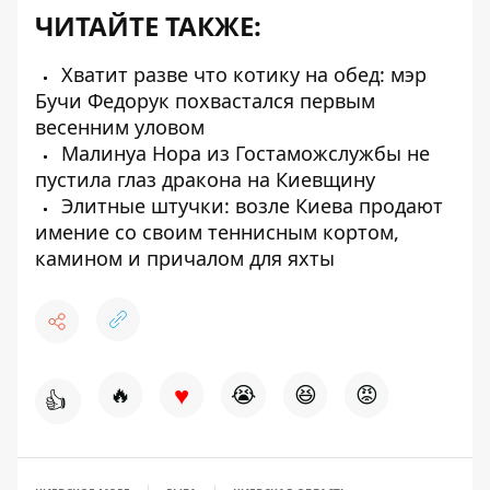
ЧИТАЙТЕ ТАКЖЕ:
Хватит разве что котику на обед: мэр
Бучи Федорук похвастался первым
весенним уловом
Малинуа Нора из Гостаможслужбы не
пустила глаз дракона на Киевщину
Элитные штучки: возле Киева продают
имение со своим теннисным кортом,
камином и причалом для яхты
♥
🔥
😭
😆
😡
👍