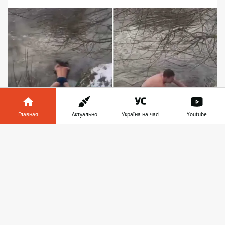
Главная
Актуально
Україна на часі
Youtube
Мужчина лег на лед и вытащил пса, впрочем,
Информатор в
Скачать
сам ненадолго оказался в воде
телефоне
👉
В Ирпене под Киевом
мужчина спас
собаку
с ледяной воды. Мужество проявил
работник КП "Управление
благоустройства города" Виктор
Школьник. Отметим, что на улице в этот