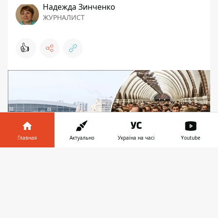
Надежда Зинченко
ЖУРНАЛИСТ
👍
Главная
Актуально
Україна на часі
Youtube
Информатор в
Скачать
телефоне
👉
В Киеве утром во вторник, 20 января
транспортный коллапс - в метро огромные
очереди, потому что не хватает электроэнергии