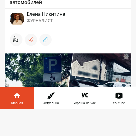
автомобилей
Елена Никитина
ЖУРНАЛИСТ
👍
Главная
Актуально
Україна на часі
Youtube
Информатор в
Скачать
телефоне
👉
С начала 2025 года в Киеве 3600 водителей