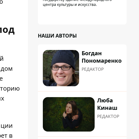
ю
центра культуры и искусства.
под
НАШИ АВТОРЫ
Богдан
ий
Пономаренко
идом
РЕДАКТОР
е
раторию
их
Люба
Кинаш
РЕДАКТОР
иции
ет в