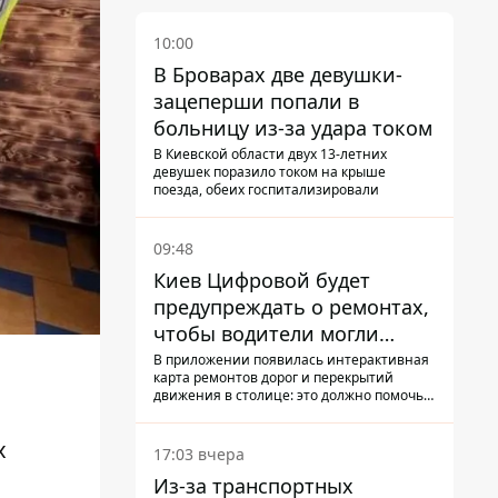
10:00
В Броварах две девушки-
зацеперши попали в
больницу из-за удара током
В Киевской области двух 13-летних
девушек поразило током на крыше
поезда, обеих госпитализировали
09:48
Киев Цифровой будет
предупреждать о ремонтах,
чтобы водители могли
избегать участков с
В приложении появилась интерактивная
карта ремонтов дорог и перекрытий
пробками
движения в столице: это должно помочь
водителям сформировать маршруты
движения таким образом, чтобы не
х
попасть в пробку
17:03 вчера
Из-за транспортных