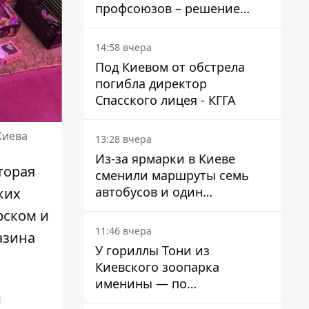
профсоюзов – решение
Хозяйственного суда
14:58 вчера
Под Киевом от обстрела
погибла директор
Спасского лицея - КГГА
Киева
13:28 вчера
Из-за ярмарки в Киеве
торая
сменили маршруты семь
автобусов и один
ких
троллейбус
рском и
11:46 вчера
азина
У гориллы Тони из
Киевского зоопарка
именины — по
и
человеческим меркам ему