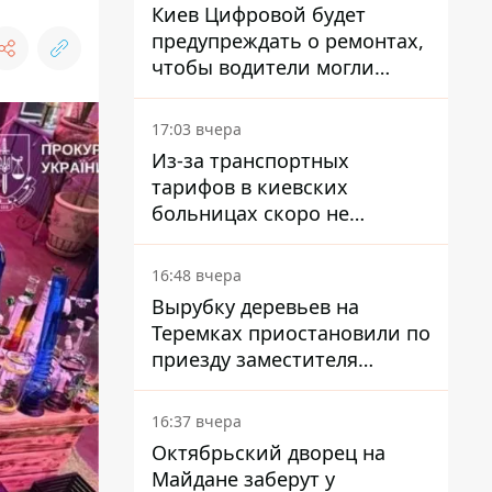
Киев Цифровой будет
предупреждать о ремонтах,
чтобы водители могли
избегать участков с
пробками
17:03 вчера
Из-за транспортных
тарифов в киевских
больницах скоро не
останется медсестер и
санитарок - профессор
16:48 вчера
Голубовская
Вырубку деревьев на
Теремках приостановили по
приезду заместителя
Кличко - начался диалог
16:37 вчера
Октябрьский дворец на
Майдане заберут у