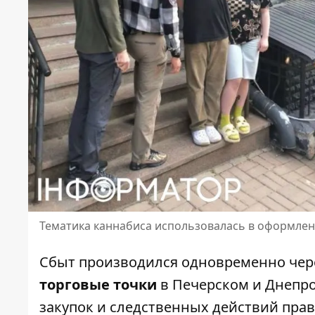
Тематика каннабиса использовалась в оформле
Сбыт производился одновременно че
торговые точки
в Печерском и Днепро
закупок и следственных действий пра