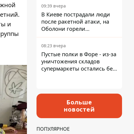
уже больше 90 лет
ужной
09:39 вчера
летний.
В Киеве пострадали люди
после ракетной атаки, на
ты и
Оболони горели
группы
резервуары с топливом
08:23 вчера
Пустые полки в Форе - из-за
уничтожения складов
супермаркеты остались без
ассортимента
Больше
новостей
ПОПУЛЯРНОЕ