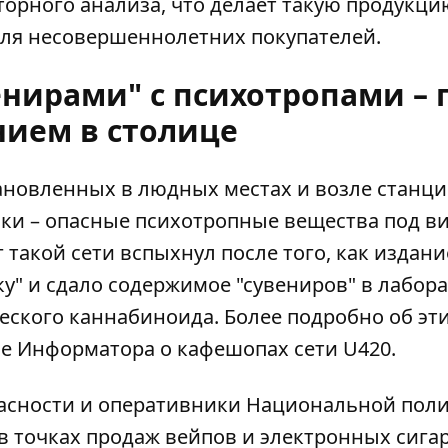
рного анализа, что делает такую ​​продукци
для несовершеннолетних покупателей.
енирами" с психотропами – 
нием в столице
новленных в людных местах и ​​возле станц
тики – опасные психотропные вещества под в
 такой сети вспыхнул после того, как издани
пку" и сдало содержимое "сувениров" в лабо
еского каннабиноида. Более подробно об эт
ле Информатора
о кафешопах сети U420.
асности и оперативники Национальной пол
 точках продаж вейпов и электронных сигар