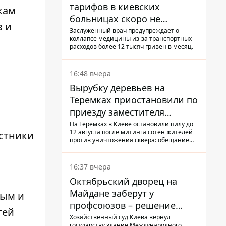
тарифов в киевских
кам
больницах скоро не
в и
останется медсестер и
Заслуженный врач предупреждает о
коллапсе медицины из-за транспортных
санитарок - профессор
расходов более 12 тысяч гривен в месяц.
Голубовская
16:48 вчера
Вырубку деревьев на
Теремках приостановили по
приезду заместителя
Кличко - начался диалог
На Теремках в Киеве остановили пилу до
12 августа после митинга сотен жителей
астники
против уничтожения сквера: обещание
не возобновлять работы дал лично
заместитель Кличко, Петр Пантелеев,
прибывший наладить коммуникацию
16:37 вчера
Октябрьский дворец на
Майдане заберут у
вым и
профсоюзов – решение
тей
Хозяйственного суда
Хозяйственный суд Киева вернул
государству здание Международного