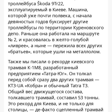
троллейбуса Škoda 9Tr22
,
эксплуатируемый в Киеве. Машина,
которой уже почти полвека, с начала
девяностых годов буксирует другие
троллейбусы по территории Куреновского
депо. Раньше она работала на маршруте
№ 2, и красовалась в желто-голубой
«ливрее», а ныне — пережила всех других
«братьев», которые ушли на металлолом.
Также мы писали о
рекорде киевского
трамвая К-1М8
, разработанный
предприятием «Татра-Юг». Он толкал
перед собой сразу два других трамвая —
KT3-UA «Кобра» и обычный Tatra T3.
Общий вес движущегося состава,
толкавшего трамвай, составил 53 тонны.
Это рекорд для Киева, и не только для
столицы, — де-факто сцепленный трамвай