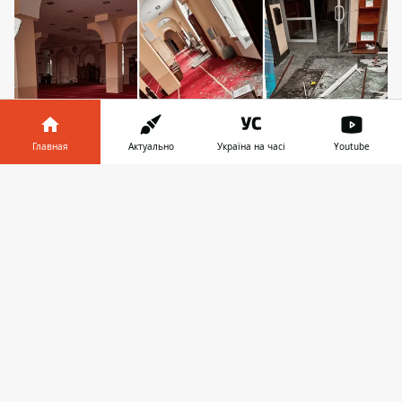
Главная
Актуально
Україна на часі
Youtube
Информатор в
Скачать
Ракета упала примерно в 50 метрах от мечети, а
телефоне
👉
ее обломки повлекли за собой дополнительные
повреждения здания
В ночь на 31 июля 2025 года в результате
массированной комбинированной атаки
на Киев получила повреждения главная
мечеть Духовного управления мусульман
Умма. К счастью,
обошлось без
пострадавших
, персонал вовремя ушел в