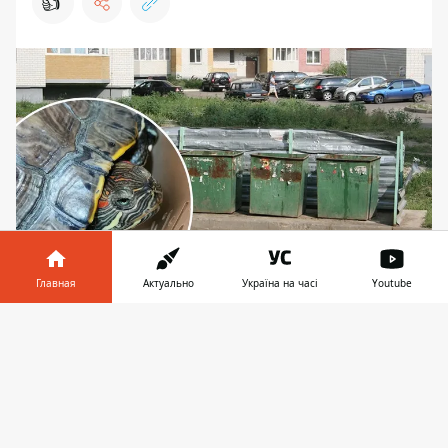
👍
Главная
Актуально
Україна на часі
Youtube
Оба животных были ухоженными
Информатор в
Скачать
В одном из мусорных баков Соломенского
телефоне
👉
района Киева 1 ноября
нашли домашних
животных
— декоративного кролика и
красноухую черепаху. Они находились в
тесно завязанном пакете, что