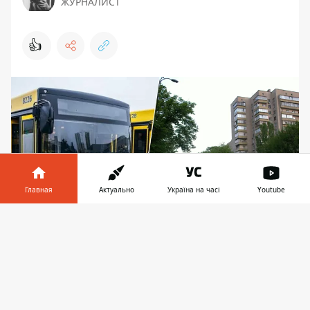
ЖУРНАЛИСТ
👍
Главная
Актуально
Україна на часі
Youtube
Информатор в
Скачать
телефоне
👉
Киев подкрутит движение: на Дегтяревской –
ремонт, а автобусы и троллейбусы изменят
маршруты через ярмарки