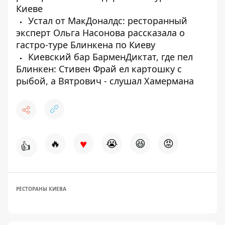
Киеве
Устал от МакДоналдс: ресторанный
эксперт Ольга Насонова рассказала о
гастро-туре Блинкена по Киеву
Киевский бар БарменДиктат, где пел
Блинкен: Стивен Фрай ел картошку с
рыбой, а Вятрович - слушал Хамермана
♥
🔥
😭
😆
😡
👍
РЕСТОРАНЫ КИЕВА