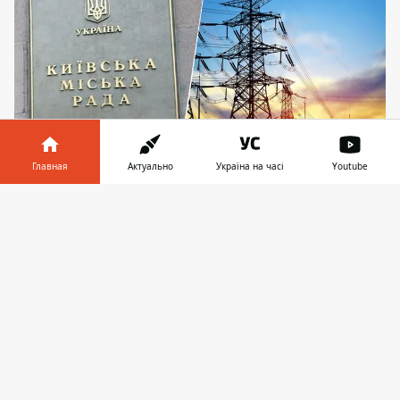
Главная
Актуально
Україна на часі
Youtube
Киев готовится к зиме: в столице построили
Информатор в
Скачать
дизельный энергокомплекс более чем на 5 МВт
телефоне
👉
В пятницу, 8 мая 2026 года, КГГА
продолжают реализовывать план
энергостойкости города. В рамках
подготовки к возможным атакам на
энергосистему
в столице уже построили
дизельный энергокомплекс мощностью
более 5 МВт для резервного питания