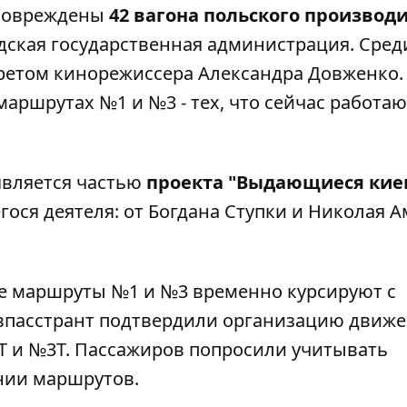
о повреждены
42 вагона польского производ
дская государственная администрация
. Сред
ретом кинорежиссера Александра Довженко.
аршрутах №1 и №3 - тех, что сейчас работаю
является частью
проекта "Выдающиеся кие
ося деятеля: от Богдана Ступки и Николая 
е маршруты №1 и №3 временно курсируют с
впасстрант
подтвердили организацию движ
 и №3Т. Пассажиров попросили учитывать
нии маршрутов.