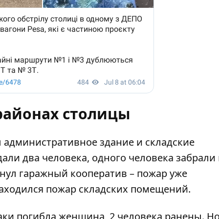
районах столицы
 административное здание и складские
дали два человека, одного человека забрали 
хнул гаражный кооператив – пожар уже
аходился пожар складских помещений.
таки погибла женщина, 2 человека ранены. Н