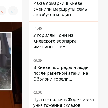
Из-за ярмарки в Киеве
сменили маршруты семь
автобусов и один
троллейбус
11:46
У гориллы Тони из
Киевского зоопарка
именины — по
человеческим меркам ему
уже больше 90 лет
09:39
В Киеве пострадали люди
после ракетной атаки, на
Оболони горели
резервуары с топливом
08:23
Пустые полки в Форе - из-за
уничтожения складов