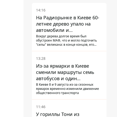
14:16
На Радиорынке в Киеве 60-
летнее дерево упало на
автомобили и
травмировало человека -
Вокруг дерева долгое время был
обустроен МАФ, что и могло подточить
подробности
"силы" великана: в конце концов, его
корневая система не выдержала, и ствол
перекрыл проезжую часть улицы
13:28
Из-за ярмарки в Киеве
сменили маршруты семь
автобусов и один
троллейбус
В Киеве 8 и 9 августа из-за сезонных
ярмарок временно изменили движение
общественного транспорта
11:46
У гориллы Тони из