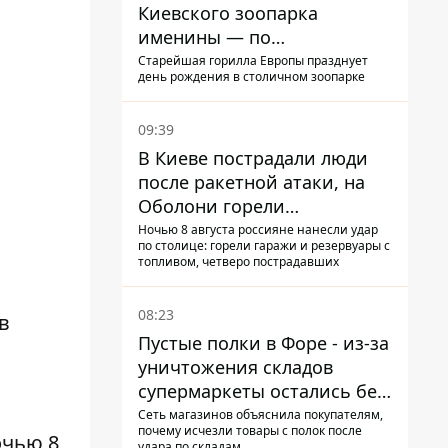
Киевского зоопарка
именины — по
человеческим меркам ему
Старейшая горилла Европы празднует
день рождения в столичном зоопарке
уже больше 90 лет
09:39
В Киеве пострадали люди
после ракетной атаки, на
Оболони горели
резервуары с топливом
Ночью 8 августа россияне нанесли удар
по столице: горели гаражи и резервуары с
топливом, четверо пострадавших
08:23
в
Пустые полки в Форе - из-за
уничтожения складов
супермаркеты остались без
ассортимента
Сеть магазинов объяснила покупателям,
почему исчезли товары с полок после
очью 8
удара по складам