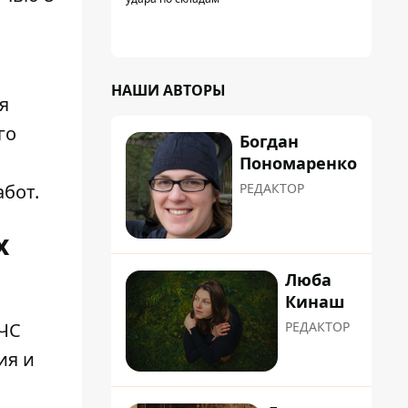
НАШИ АВТОРЫ
я
го
Богдан
Пономаренко
РЕДАКТОР
бот.
х
Люба
Кинаш
РЕДАКТОР
ЧС
ия и