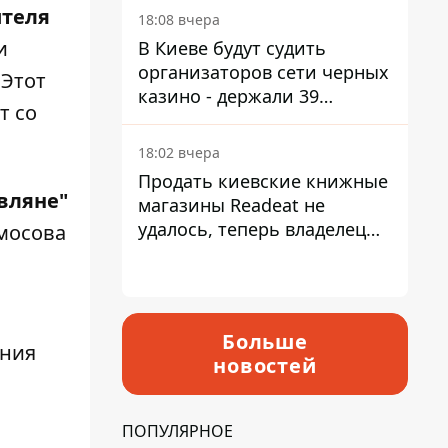
ителя
18:08 вчера
и
В Киеве будут судить
организаторов сети черных
 Этот
казино - держали 39
т со
заведений
18:02 вчера
Продать киевские книжные
вляне"
магазины Readeat не
удалось, теперь владелец
Амосова
их просто закроет
Больше
ения
новостей
ПОПУЛЯРНОЕ