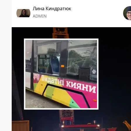
Лина Киндратюк
ADMIN