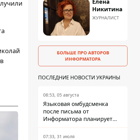
Елена
олучили
Никитина
ЖУРНАЛИСТ
та
Николай
БОЛЬШЕ ПРО АВТОРОВ
ИНФОРМАТОРА
 в
ПОСЛЕДНИЕ НОВОСТИ УКРАИНЫ
08:53, 05 августа
Языковая омбудсменка
после письма от
Информатора планирует
наказать компанию-
подрядчика ПриватБанка
07:33, 31 июля