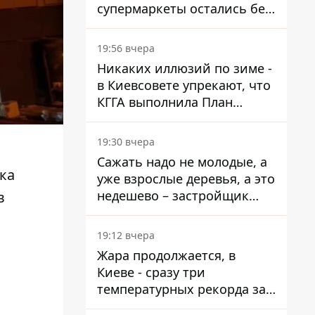
супермаркеты остались без
ассортимента
19:56 вчера
Никаких иллюзий по зиме -
в Киевсовете упрекают, что
КГГА выполнила План
устойчивости на 20%
19:30 вчера
Сажать надо не молодые, а
ка
уже взрослые деревья, а это
недешево – застройщик
в
Никонов
19:12 вчера
Жара продолжается, в
Киеве - сразу три
температурных рекорда за
день