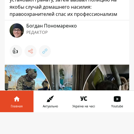
якобы случай домашнего насилия:
правоохранителей спас их профессионализм
Богдан Пономаренко
РЕДАКТОР
👍
Главная
Актуально
Україна на часі
Youtube
Информатор в
Скачать
телефоне
👉